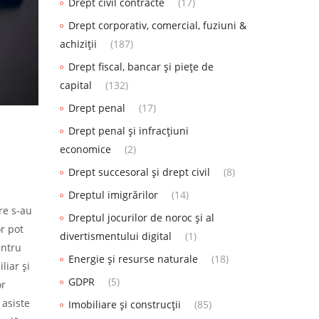
Drept civil contracte
(17)
Drept corporativ, comercial, fuziuni &
achiziții
(187)
Drept fiscal, bancar și piețe de
capital
(132)
Drept penal
(17)
Drept penal și infracțiuni
economice
(2)
Drept succesoral și drept civil
(8)
Dreptul imigrărilor
(14)
re s-au
Dreptul jocurilor de noroc și al
r pot
divertismentului digital
(1)
entru
Energie și resurse naturale
(18)
liar și
GDPR
(5)
or
 asiste
Imobiliare și construcții
(85)