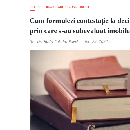
ARTICOLE
,
IMOBILIARE ȘI CONSTRUCȚII
Cum formulezi contestație la de
prin care s-au subevaluat imobil
By :
Dr. Radu Catalin Pavel
dec. 23, 2022