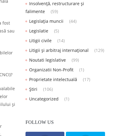
nală
Insolvență, restructurare și
falimente
(59)
Legislația muncii
(44)
 fost
casă sau
Legislatie
(5)
Litigii civile
(14)
Litigii și arbitraj internațional
(129)
ilelor
Noutati legislative
(99)
Organizatii Non-Profit
(1)
CNCI)?
Proprietate intelectuală
(17)
valabile
Știri
(106)
elor
Uncategorized
(1)
lului și
FOLLOW US
r
,