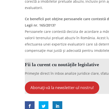
corectă a imobilelor preluate abuziv, inclusiv prin 
evaluatorii.
Ce beneficii pot obține persoanele care contestă 
Legii nr. 165/2013?
Persoanele care contestă decizia de acordare a mă
valorii terenului preluat abuziv în România. Acest luc
efectuarea unei expertize evaluatorii care să deter
compensație mai justă și adecvată pentru imobilele
Fii la curent cu noutățile legislative
Primește direct în inbox analize juridice clare, sfatu
Abonați-vă la newsletter-ul nostru!