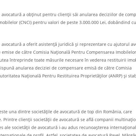
e avocatură a obținut pentru clienții săi anularea deciziilor de co
bilelor (CNCI) pentru valori de peste 3.000.000 Lei, dobândind c
avocatură a oferit asistență juridică și reprezentare cu ajutorul av
re emise de către Comisia Națională Pentru Compensarea Imobilelor
r putea întreprinde toate măsurile necesare în vederea restituirii imo
ă dispună anularea deciziei de compensare emisă de către Comisia
oritatea Națională Pentru Restituirea Proprietăților (ANRP) şi stab
 este una dintre societățile de avocatură de top din România, care
e. Printre clienții societății de avocatură se află companii multinațio
s ale societății de avocatură i-au adus recunoașterea internaționa
nternaționale de profil. Astfel, societatea de avocatură Pavel, Mărgăr