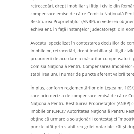
retrocedări, drept imobiliar și litigii civile din Rom
compensare emise de către Comisia Națională Pent
Restituirea Proprietăților (ANRP), în vederea obțineri
echivalent, în față instanțelor judecătorești din Ro
Avocatul specializat în contestarea deciziilor de
Imobilelor, retrocedări, drept imobiliar și litigii c
propunerii de acordare a măsurilor compensatorii p
Comisia Națională Pentru Compensarea Imobilelor (C
stabilirea unui număr de puncte aferent valorii teren
În plus, conform reglementărilor din Legea nr. 165/
care prin decizia de compensare emisă de către Co
Națională Pentru Restituirea Proprietăților (ANRP
Imobilelor (CNCI)/ Autoritatea Națională Pentru Res
obține că urmare a soluționării contestației împot
puncte atât prin stabilirea grilei notariale, cât și d