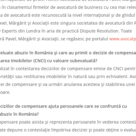
nia în clasamentul firmelor de avocatură de business cu cea mai rele
ea de avocatură este recunoscută la nivel internațional și de ghidul
el, Mărgărit și Asociații este singura societatea de avocatură din
 Experts din Londra în aria de practică Dispute Resolution. Toate
ră Pavel, Mărgărit și Asociații, se regăsesc pe portalul
www.avocatp
reluate abuziv în România și care au primit o decizie de compens
rea Imobilelor (CNCI) cu valoare subevaluată?
ializat în contestarea deciziilor de compensare emise de CNCI pentr
rietății sau restituirea imobilelor în natură sau prin echivalent. Av
iei de compensare și va urmări anularea acesteia și stabilirea unei 
toare.
ciziilor de compensare ajuta persoanele care se confruntă cu
abuziv în România?
ompensare poate asista și reprezenta persoanele în vederea contestă
te depune o contestație împotriva deciziei și poate obține o evalu