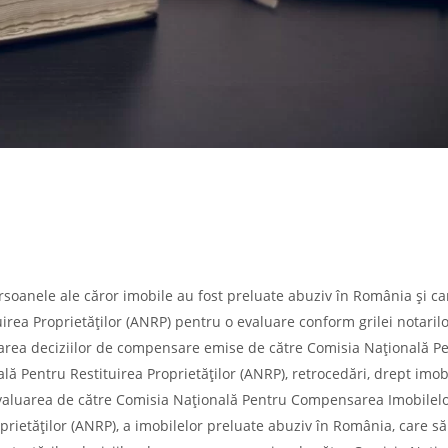
soanele ale căror imobile au fost preluate abuziv în România și ca
irea Proprietăților (ANRP) pentru o evaluare conform grilei notarilo
estarea deciziilor de compensare emise de către Comisia Națională P
 Pentru Restituirea Proprietăților (ANRP), retrocedări, drept imobi
subevaluarea de către Comisia Națională Pentru Compensarea Imobilel
prietăților (ANRP), a imobilelor preluate abuziv în România, care să