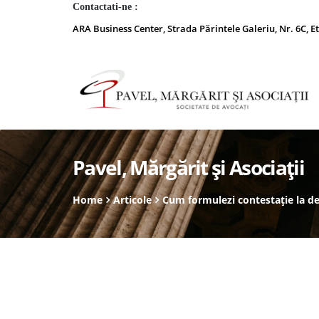
Contactati-ne :
ARA Business Center, Strada Părintele Galeriu, Nr. 6C, Et
Pavel, Mărgărit și Asociații
Home
Articole
Cum formulezi contestație la d