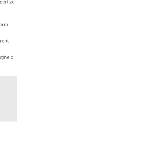
xpertize
form
rent
n
bține o