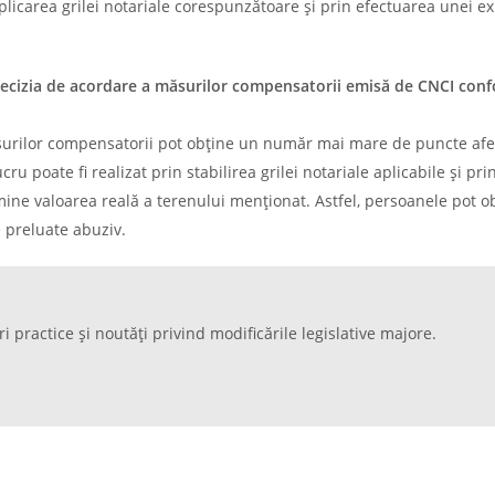
aplicarea grilei notariale corespunzătoare și prin efectuarea unei e
decizia de acordare a măsurilor compensatorii emisă de CNCI con
surilor compensatorii pot obține un număr mai mare de puncte afe
ru poate fi realizat prin stabilirea grilei notariale aplicabile și pri
mine valoarea reală a terenului menționat. Astfel, persoanele pot o
 preluate abuziv.
ri practice și noutăți privind modificările legislative majore.