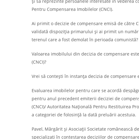
și să reprezinte persoanele interesate în vederea 
Pentru Compensarea Imobilelor (CNCI).
Ai primit o decizie de compensare emisă de către C
validată dispoziția primarului și ai primit un num
terenul care a fost demolat în perioada comunistă?
Valoarea imobilului din decizia de compensare est
(CNCI)?
Vrei să contești în instanța decizia de compensare
Evaluarea imobilelor pentru care se acordă despăgubi
pentru anul precedent emiterii deciziei de compen
(CNCI)/ Autoritatea Națională Pentru Restituirea Prop
a categoriei de folosință la dată preluării acestuia.
Pavel, Mărgărit și Asociații Societate românească de 
specializați în contestarea deciziilor de compensa