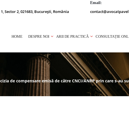
Email:
 1, Sector 2, 021683, București, România
contact@avocatpavel
HOME
DESPRE NOI
ARII DE PRACTICĂ
CONSULTAȚIE ONL
ecizia de compensare emisă de către CNCI/ANRP prin care s-au su