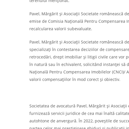
terenului menționat.
Pavel, Mărgărit și Asociații Societate românească d
emise de Comisia Națională Pentru Compensarea Imo
recalcularea valorii subevaluate.
Pavel, Mărgărit și Asociații Societate românească de 
specializați în contestarea deciziilor de compensa
retrocedări, drept imobiliar și litigii civile care vo
în natură sau în echivalent, solicitând instanţei s
Națională Pentru Compensarea Imobilelor (CNCI)/ Aut
valorii compensaţiilor în mod corect şi obiectiv.
Societatea de avocatură Pavel, Mărgărit și Asociații
furnizează servicii juridice de cea mai înaltă calitat
autohtone de anvergură. În 2022, poveștile de succe
partea celor mai prestigioase ghiduri și publicații i