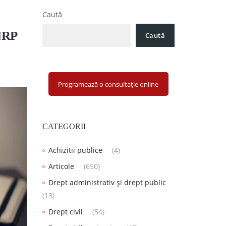
Caută
ANRP
Caută
Programează o consultație online
CATEGORII
Achizitii publice
(4)
Articole
(650)
Drept administrativ și drept public
(13)
Drept civil
(54)