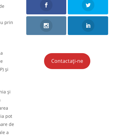
 de
au prin
 a
Contactați-ne
re
) și
nia și
a
area
ia pot
mare de
ale a