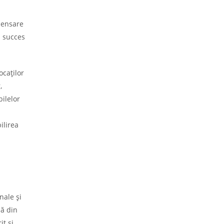
mpensare
u succes
ocaților
,
bilelor
ilirea
nale și
lă din
it și