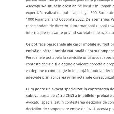
Asociații s-a situat în acest an pe locul 3 în Româ
expertiză, realizat de publicația Legal 500. Societat
1000 Financial and Coporate 2022. De asemenea, Pav
recomandată de directorul internațional Global Law
informațiile relevante privind societatea de avocatu
Ce pot face persoanele ale căror imobile au fost p
emisă de către Comisia Națională Pentru Compensa
Persoanele pot apela la serviciile unui avocat spec
contesta decizia și a obține o valoare corectă a prop
va depune o contestație în instanță împotriva deciz
adecvate prin aplicarea grilei notariale corespunză
Cum poate un avocat specializat în contestarea de
subevaluarea de către CNCI a imobilelor preluate 
Avocatul specializat în contestarea deciziilor de c
deciziilor de compensare emise de CNCI. Acesta poa