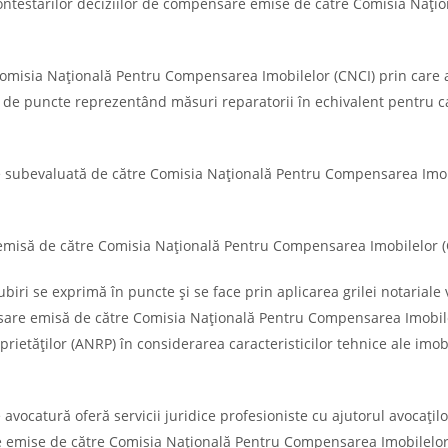
contestărilor deciziilor de compensare emise de către Comisia Națio
omisia Națională Pentru Compensarea Imobilelor (CNCI) prin care a
ăr de puncte reprezentând măsuri reparatorii în echivalent pentru 
e subevaluată de către Comisia Națională Pentru Compensarea Imob
 emisă de către Comisia Națională Pentru Compensarea Imobilelor (
ri se exprimă în puncte și se face prin aplicarea grilei notariale 
sare emisă de către Comisia Națională Pentru Compensarea Imobil
rietăților (ANRP) în considerarea caracteristicilor tehnice ale imobi
avocatură oferă servicii juridice profesioniste cu ajutorul avocațilo
re emise de către Comisia Națională Pentru Compensarea Imobilelor