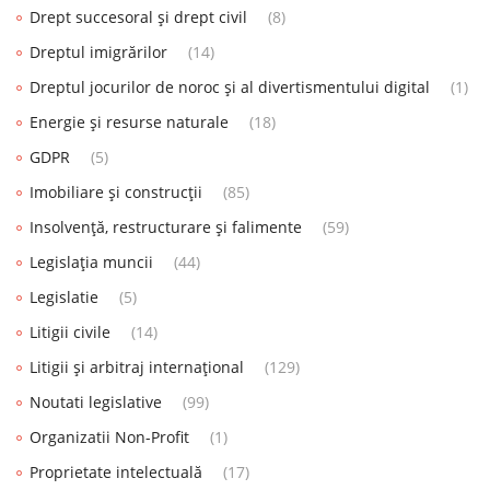
Drept succesoral și drept civil
(8)
Dreptul imigrărilor
(14)
Dreptul jocurilor de noroc și al divertismentului digital
(1)
Energie și resurse naturale
(18)
GDPR
(5)
Imobiliare și construcții
(85)
Insolvență, restructurare și falimente
(59)
Legislația muncii
(44)
Legislatie
(5)
Litigii civile
(14)
Litigii și arbitraj internațional
(129)
Noutati legislative
(99)
Organizatii Non-Profit
(1)
Proprietate intelectuală
(17)