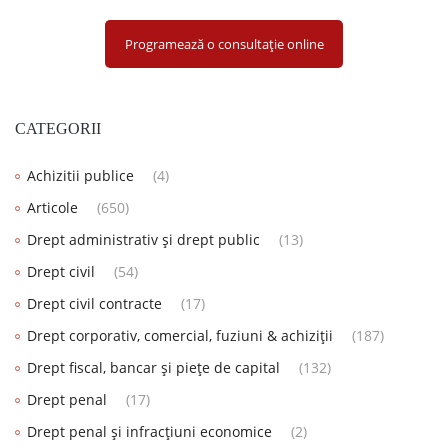
Programează o consultație online
CATEGORII
Achizitii publice
(4)
Articole
(650)
Drept administrativ și drept public
(13)
Drept civil
(54)
Drept civil contracte
(17)
Drept corporativ, comercial, fuziuni & achiziții
(187)
Drept fiscal, bancar și piețe de capital
(132)
Drept penal
(17)
Drept penal și infracțiuni economice
(2)