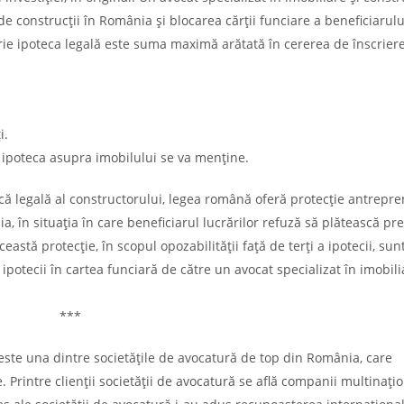
 de construcții în România și blocarea cărții funciare a beneficiarul
rie ipoteca legală este suma maximă arătată în cererea de înscriere
i.
, ipoteca asupra imobilului se va menține.
că legală al constructorului, legea română oferă protecție antrepre
a, în situația în care beneficiarul lucrărilor refuză să plătească pre
eastă protecție, în scopul opozabilității față de terți a ipotecii, sun
potecii în cartea funciară de către un avocat specializat în imobili
***
 este una dintre societățile de avocatură de top din România, care
e. Printre clienții societății de avocatură se află companii multinațio