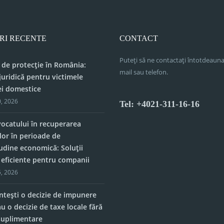
RI RECENTE
CONTACT
Puteți să ne contactați întotdeauna
 de protecție în România:
mail sau telefon.
juridică pentru victimele
ei domestice
, 2026
Tel: +4021-311-16-16
vocatului în recuperarea
lor în perioade de
tudine economică: Soluții
e eficiente pentru companii
, 2026
tești o decizie de impunere
u o decizie de taxe locale fără
 suplimentare