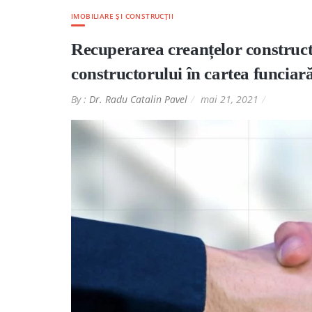
IMOBILIARE ȘI CONSTRUCȚII
Recuperarea creanțelor constructo
constructorului în cartea funciar
By :
Dr. Radu Catalin Pavel
mai 21, 2021