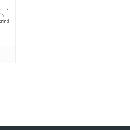
te 17
 în
erind