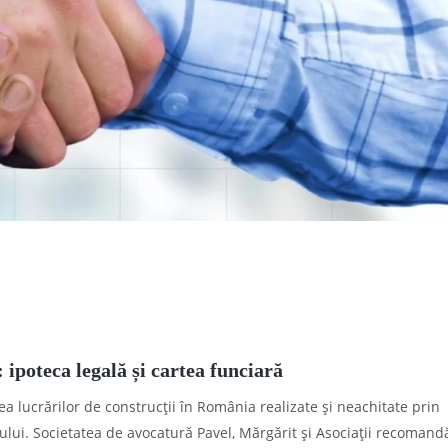
ipoteca legală și cartea funciară
ea lucrărilor de construcții în România realizate și neachitate prin
lui. Societatea de avocatură Pavel, Mărgărit și Asociații recomand