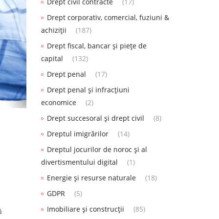
Drept civil contracte
(17)
Drept corporativ, comercial, fuziuni &
achiziții
(187)
Drept fiscal, bancar și piețe de
capital
(132)
Drept penal
(17)
Drept penal și infracțiuni
economice
(2)
Drept succesoral și drept civil
(8)
Dreptul imigrărilor
(14)
Dreptul jocurilor de noroc și al
divertismentului digital
(1)
Energie și resurse naturale
(18)
GDPR
(5)
Imobiliare și construcții
(85)
ă