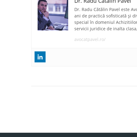
Dr. Radu Catalin Pavel
Dr. Radu Cătălin Pavel este Av
ani de practică sofisticată și 
special în domeniul Achizitiilo
servicii juridice de inalta clas
avocatpavel.ro/
Navigare
Înființarea unei societați în România – reguli
în
privind capitalul social
articole