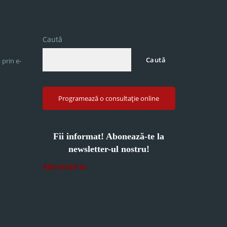
Caută
Caută
 prin e-
Programează o consultație online
Fii informat! Abonează-te la
newsletter-ul nostru!
Abonează-te