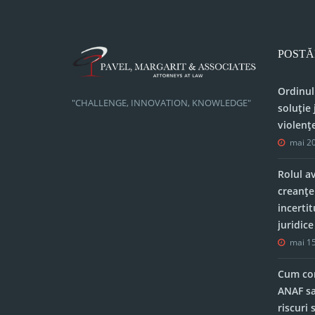
POSTĂ
Ordinul
"CHALLENGE, INNOVATION, KNOWLEDGE"
soluție 
violenț
mai 20
Rolul a
creanțe
incerti
juridic
mai 15
Cum con
ANAF sa
riscuri