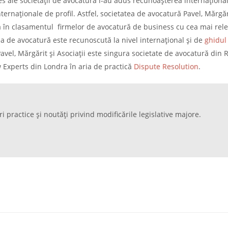
s ale societății de avocatură i-au adus recunoașterea internaționa
nternaționale de profil. Astfel, societatea de avocatură Pavel, Mărgăr
nia în clasamentul firmelor de avocatură de business cu cea mai rel
tea de avocatură este recunoscută la nivel internațional și de
ghidul
avel, Mărgărit și Asociații este singura societate de avocatură din
 Experts din Londra în aria de practică
Dispute Resolution
.
ri practice și noutăți privind modificările legislative majore.