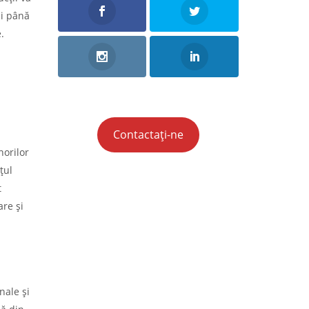
ui până
.
Contactați-ne
norilor
țul
t
are și
nale și