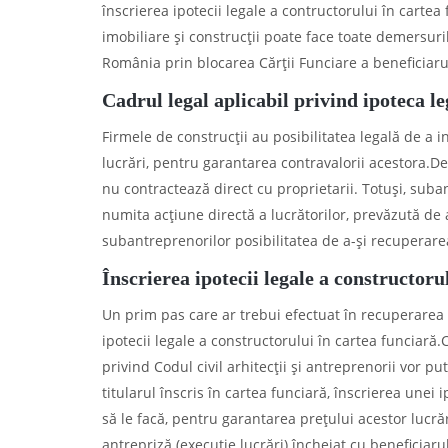
înscrierea ipotecii legale a contructorului în cartea
imobiliare și construcții poate face toate demersuri
România prin blocarea Cărții Funciare a beneficiarulu
Cadrul legal aplicabil privind ipoteca l
Firmele de construcții au posibilitatea legală de a i
lucrări, pentru garantarea contravalorii acestora.De
nu contractează direct cu proprietarii. Totuși, suba
numita acțiune directă a lucrătorilor, prevăzută de ar
subantreprenorilor posibilitatea de a-și recuperarea
Înscrierea ipotecii legale a constructoru
Un prim pas care ar trebui efectuat în recuperarea d
ipotecii legale a constructorului în cartea funciară
privind Codul civil arhitecții și antreprenorii vor pu
titularul înscris în cartea funciară, înscrierea unei 
să le facă, pentru garantarea prețului acestor lucrăr
antrepriză (execuție lucrări) încheiat cu beneficiarul 