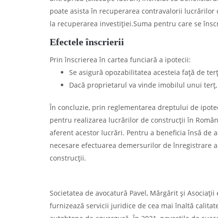
poate asista în recuperarea contravalorii lucrărilor
la recuperarea investiției.Suma pentru care se însc
Efectele înscrierii
Prin înscrierea în cartea funciară a ipotecii:
Se asigură opozabilitatea acesteia față de terț
Dacă proprietarul va vinde imobilul unui terț
În concluzie, prin reglementarea dreptului de ipote
pentru realizarea lucrărilor de construcții în Români
aferent acestor lucrări. Pentru a beneficia însă de ac
necesare efectuarea demersurilor de înregistrare a i
construcții.
Societatea de avocatură Pavel, Mărgărit și Asociații
furnizează servicii juridice de cea mai înaltă calitat