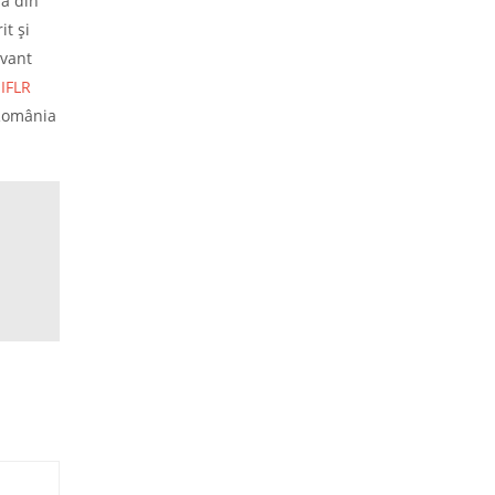
lă din
it și
evant
 IFLR
 România