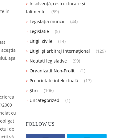
Insolvență, restructurare și
te în
falimente
(59)
Legislația muncii
(44)
Legislatie
(5)
Litigii civile
(14)
uat
 aceștia
Litigii și arbitraj internațional
(129)
lui, așa
Noutati legislative
(99)
Organizatii Non-Profit
(1)
Proprietate intelectuală
(17)
Știri
(106)
crierea
Uncategorized
(1)
7/2009
cheiat cu
 obligat
FOLLOW US
actul de
ucții vă