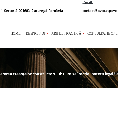
Email:
 1, Sector 2, 021683, București, România
contact@avocatpavel
HOME
DESPRE NOI
ARII DE PRACTICĂ
CONSULTAȚIE ONL
erarea creanțelor constructorului: Cum se înscrie ipoteca legală a