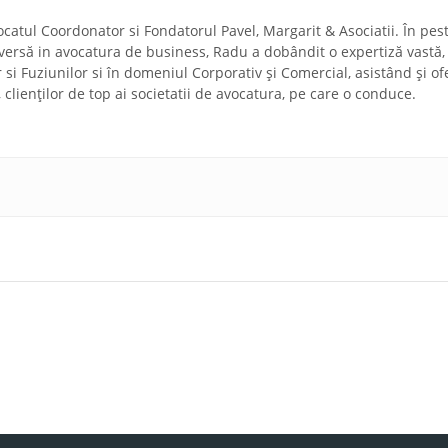
ocatul Coordonator si Fondatorul Pavel, Margarit & Asociatii. În pes
diversă in avocatura de business, Radu a dobândit o expertiză vastă,
r si Fuziunilor si în domeniul Corporativ și Comercial, asistând și of
a, clienților de top ai societatii de avocatura, pe care o conduce.
 mai simple
Contestația împotriva actelor administrative fiscale