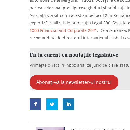
autohtone de anvergură. În 2021, poveștile de succe
partea celor mai prestigioase ghiduri și publicații i
Asociații s-a situat în acest an pe locul 2 în Româ
expertiză, realizat de publicația Legal 500. Societa
1000 Financial and Corporate 2021
. De asemenea, P
recomandată de directorul internațional Global Law
Fii la curent cu noutățile legislative
Primește direct în inbox analize juridice clare, sfatu
Abonați-vă la newsletter-ul nostru!