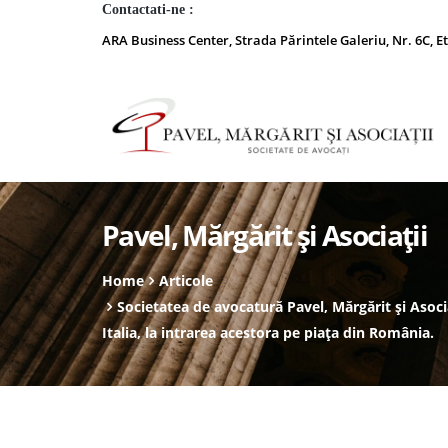
Contactati-ne :
ARA Business Center, Strada Părintele Galeriu, Nr. 6C, Et
Pavel, Mărgărit și Asociații
Home
Articole
Societatea de avocatură Pavel, Mărgărit și Asoci
Italia, la intrarea acestora pe piața din România.