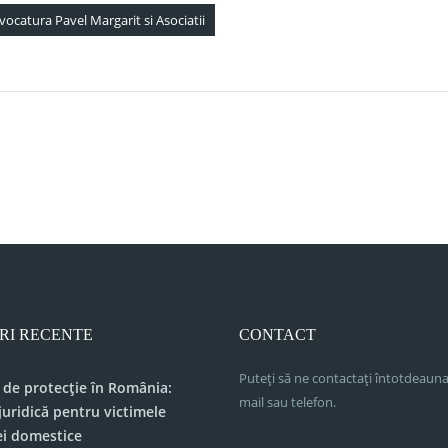
vocatura Pavel Margarit si Asociatii
consultanță
Noutati legislative 21 Martie 2022
RI RECENTE
CONTACT
Puteți să ne contactați întotdeauna
 de protecție în România:
mail sau telefon.
juridică pentru victimele
ei domestice