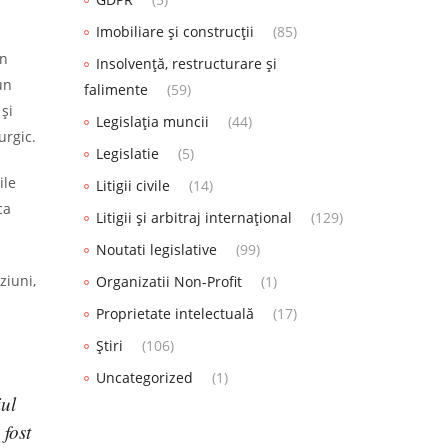
Imobiliare și construcții
(85)
în
Insolvență, restructurare și
un
falimente
(59)
și
Legislația muncii
(44)
urgic.
Legislatie
(5)
ile
Litigii civile
(14)
ca
Litigii și arbitraj internațional
(129)
Noutati legislative
(99)
ziuni,
Organizatii Non-Profit
(1)
Proprietate intelectuală
(17)
Știri
(106)
Uncategorized
(1)
iul
 fost