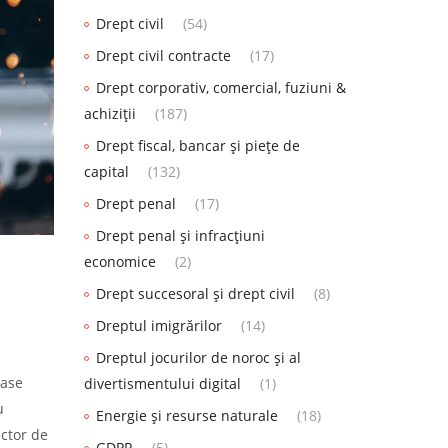
Drept civil
(54)
Drept civil contracte
(17)
Drept corporativ, comercial, fuziuni &
achiziții
(187)
Drept fiscal, bancar și piețe de
capital
(132)
Drept penal
(17)
Drept penal și infracțiuni
economice
(2)
Drept succesoral și drept civil
(8)
Dreptul imigrărilor
(14)
Dreptul jocurilor de noroc și al
oase
divertismentului digital
(1)
u
Energie și resurse naturale
(18)
ector de
GDPR
(5)