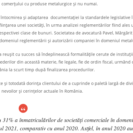
l comerțului cu produse metalurgice și nu numai.
n întocmirea și adaptarea documentației la standardele legislative 
ființarea unei societăți, în urma analizei reglementărilor fiind ales 
espectivei clase de bunuri. Societatea de avocatură Pavel, Mărgărit 
în domeniul reglementării și autorizării companiei în domeniul metal
a reușit cu succes să îndeplinească formalitățile cerute de instituții
derilor din această materie, fie legale, fie de ordin fiscal, urmând 
ânia la scurt timp după finalizarea procedurilor.
te și totodată dorința clientului de a cuprinde o paletă largă de divi
l nevoilor și cerințelor actuale în România.
u 31% a înmatriculărilor de societăți comerciale în domen
ul 2021, comparativ cu anul 2020. Astfel, în anul 2020 au