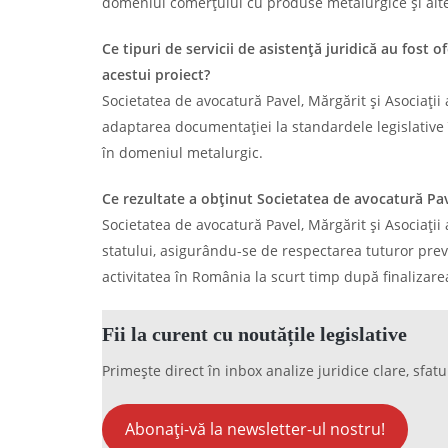
domeniul comerțului cu produse metalurgice și alte
Ce tipuri de servicii de asistență juridică au fost 
acestui proiect?
Societatea de avocatură Pavel, Mărgărit și Asociații a
adaptarea documentației la standardele legislative 
în domeniul metalurgic.
Ce rezultate a obținut Societatea de avocatură Pavel
Societatea de avocatură Pavel, Mărgărit și Asociații 
statului, asigurându-se de respectarea tuturor preved
activitatea în România la scurt timp după finalizare
Fii la curent cu noutățile legislative
Primește direct în inbox analize juridice clare, sfatu
Abonați-vă la newsletter-ul nostru!