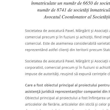
înmatriculate un număr de 6650 de societă
număr de 8741 de societăți înmatricul
Avocatul Coordonator al Societății
Societatea de avocatură Pavel, Mărgărit și Asociații 
comercial precum și în fuziuni și achiziții, fiind i
comercial. Este de asemenea considerabilă varietatea 
reprezentând astfel clienți din teritorii precum Sta
Societatea de avocatură Pavel, Mărgărit și Asociații
corporatist, comercial precum și în fuziuni si achi
impuse de autorități, reușind să expună cerințele cl
Care a fost obiectul principal al proiectului pentru
asistență juridică reprezentanților companiei din I
Obiectul principal al proiectului a fost înființarea
articolelor de fierărie, articolelor din sticlă și ce