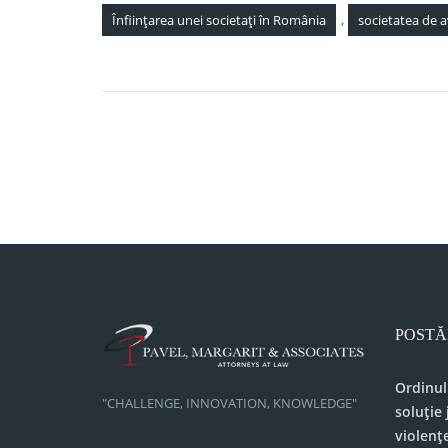
,
Înființarea unei societați în România
societatea de a
Navigare
La ce să fii atent când închei un contract de 
în
și de prestări servicii în domeniul IT?
articole
POSTĂ
Ordinul
"CHALLENGE, INNOVATION, KNOWLEDGE"
soluție 
violenț