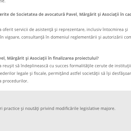
le.
oferite de Societatea de avocatură Pavel, Mărgărit și Asociații în ca
 oferit servicii de asistență și reprezentare, inclusiv întocmirea și
în vigoare, consultanță în domeniul reglementării și autorizării co
, Mărgărit și Asociații în finalizarea proiectului?
a reușit să îndeplinească cu succes formalitățile cerute de instituții
erilor legale și fiscale, permițând astfel societății să își desfășoa
a procedurilor.
ri practice și noutăți privind modificările legislative majore.