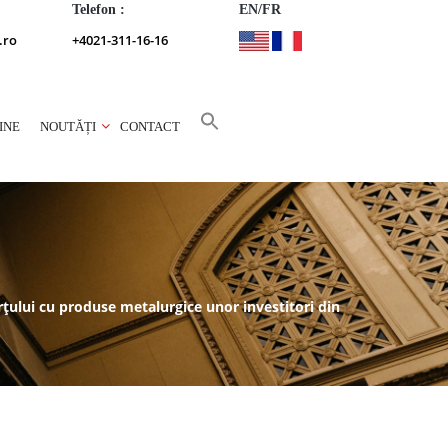
Telefon :
EN/FR
.ro
+4021-311-16-16
INE
NOUTĂȚI
CONTACT
erțului cu produse metalurgice unor investitori din