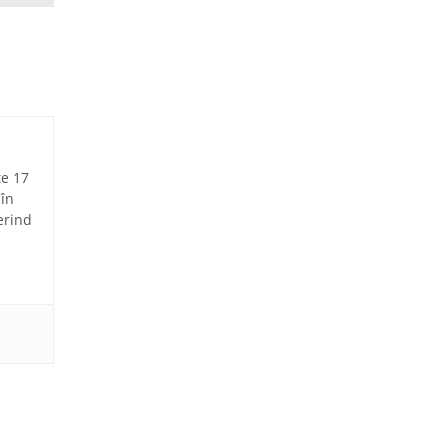
te 17
 în
erind