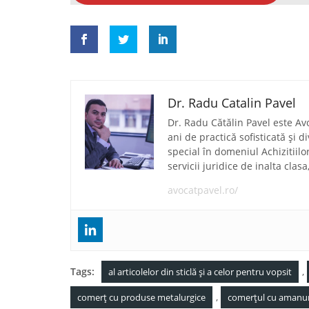
Dr. Radu Catalin Pavel
Dr. Radu Cătălin Pavel este Av
ani de practică sofisticată și 
special în domeniul Achizitiilo
servicii juridice de inalta clas
avocatpavel.ro/
Tags:
,
al articolelor din sticlă și a celor pentru vopsit
,
comerț cu produse metalurgice
comerțul cu amanuntu