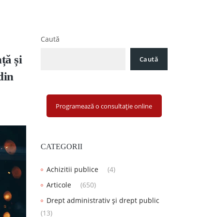
Caută
ță și
Caută
din
Programează o consultație online
CATEGORII
Achizitii publice
(4)
Articole
(650)
Drept administrativ și drept public
(13)