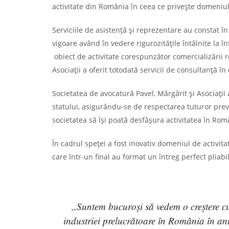
activitate din România în ceea ce privește domeniu
Serviciile de asistență și reprezentare au constat î
vigoare având în vedere rigurozitățile întâlnite la în
obiect de activitate corespunzător comercializării r
Asociații a oferit totodată servicii de consultanță 
Societatea de avocatură Pavel, Mărgărit și Asociații 
statului, asigurându-se de respectarea tuturor preve
societatea să își poată desfășura activitatea în Rom
În cadrul speței a fost inovativ domeniul de activita
care într-un final au format un întreg perfect pliabi
,,Suntem bucuroși să vedem o creștere c
industriei prelucrătoare în România în an