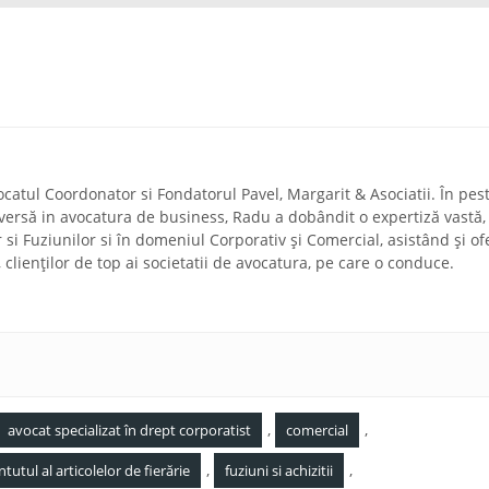
ocatul Coordonator si Fondatorul Pavel, Margarit & Asociatii. În pes
diversă in avocatura de business, Radu a dobândit o expertiză vastă,
r si Fuziunilor si în domeniul Corporativ și Comercial, asistând și of
a, clienților de top ai societatii de avocatura, pe care o conduce.
,
,
avocat specializat în drept corporatist
comercial
,
,
tul al articolelor de fierărie
fuziuni si achizitii