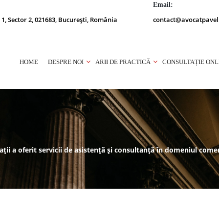
Email:
 1, Sector 2, 021683, București, România
contact@avocatpavel
HOME
DESPRE NOI
ARII DE PRACTICĂ
CONSULTAȚIE ONL
ații a oferit servicii de asistență și consultanță în domeniul com