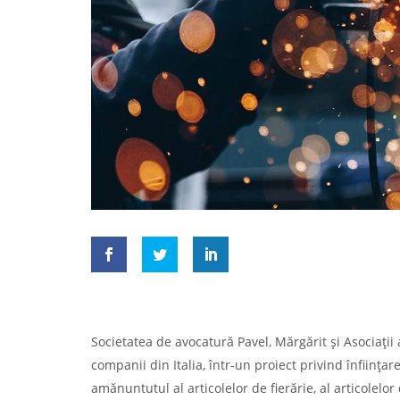
Societatea de avocatură Pavel, Mărgărit și Asociații 
companii din Italia, într-un proiect privind înființa
amănuntutul al articolelor de fierărie, al articolelor