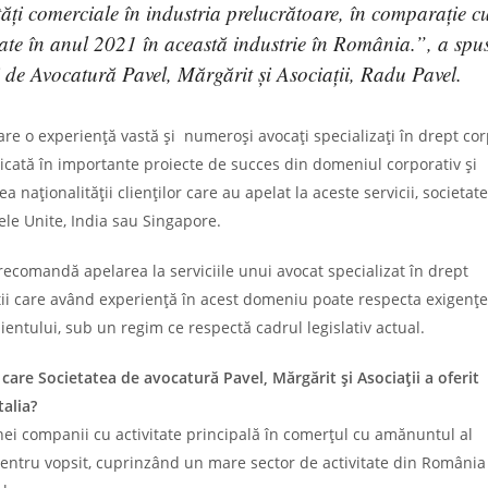
ți comerciale în industria prelucrătoare, în comparație c
ate în anul 2021 în această industrie în România.”, a spu
 de Avocatură Pavel, Mărgărit și Asociații, Radu Pavel.
are o experiență vastă și numeroși avocați specializați în drept cor
mplicată în importante proiecte de succes din domeniul corporativ și
naționalității clienților care au apelat la aceste servicii, societat
tele Unite, India sau Singapore.
 recomandă apelarea la serviciile unui avocat specializat în drept
zitii care având experiență în acest domeniu poate respecta exigențe
ientului, sub un regim ce respectă cadrul legislativ actual.
 care Societatea de avocatură Pavel, Mărgărit și Asociații a oferit
talia?
 unei companii cu activitate principală în comerțul cu amănuntul al
lor pentru vopsit, cuprinzând un mare sector de activitate din România