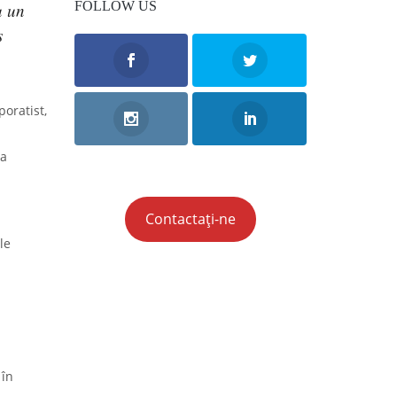
FOLLOW US
u un
s
poratist,
ea
Contactați-ne
le
 în