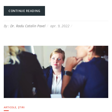
CONTINUE READING
By :
Dr. Radu Catalin Pavel
apr. 9, 2022
ARTICOLE
,
ȘTIRI