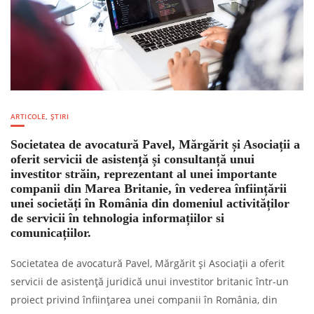
ARTICOLE
,
ȘTIRI
Societatea de avocatură Pavel, Mărgărit și Asociații a
oferit servicii de asistență și consultanță unui
investitor străin, reprezentant al unei importante
companii din Marea Britanie, în vederea înființării
unei societăți în România din domeniul activităților
de servicii în tehnologia informațiilor si
comunicațiilor.
Societatea de avocatură Pavel, Mărgărit și Asociații a oferit
servicii de asistență juridică unui investitor britanic într-un
proiect privind înființarea unei companii în România, din