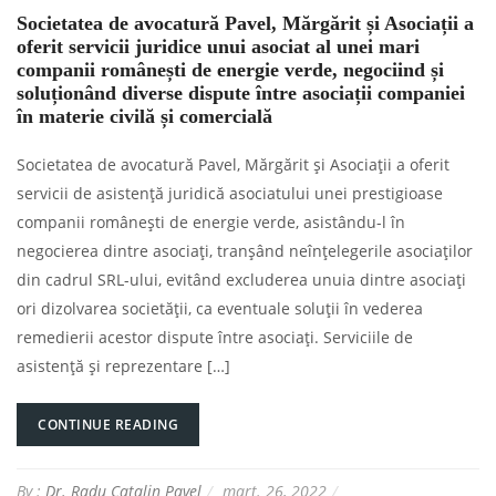
Societatea de avocatură Pavel, Mărgărit și Asociații a
oferit servicii juridice unui asociat al unei mari
companii românești de energie verde, negociind și
soluționând diverse dispute între asociații companiei
în materie civilă și comercială
Societatea de avocatură Pavel, Mărgărit și Asociații a oferit
servicii de asistență juridică asociatului unei prestigioase
companii românești de energie verde, asistându-l în
negocierea dintre asociați, tranșând neînțelegerile asociaților
din cadrul SRL-ului, evitând excluderea unuia dintre asociați
ori dizolvarea societății, ca eventuale soluții în vederea
remedierii acestor dispute între asociați. Serviciile de
asistență și reprezentare […]
CONTINUE READING
By :
Dr. Radu Catalin Pavel
mart. 26, 2022