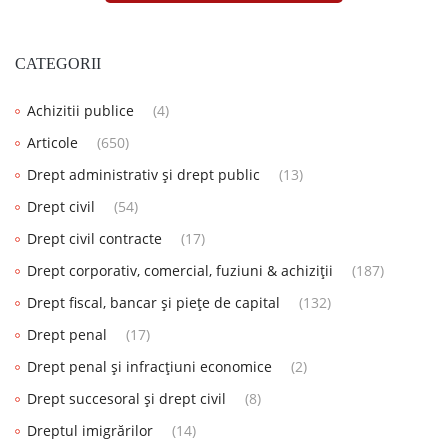
CATEGORII
Achizitii publice
(4)
Articole
(650)
Drept administrativ și drept public
(13)
Drept civil
(54)
Drept civil contracte
(17)
Drept corporativ, comercial, fuziuni & achiziții
(187)
Drept fiscal, bancar și piețe de capital
(132)
Drept penal
(17)
Drept penal și infracțiuni economice
(2)
Drept succesoral și drept civil
(8)
Dreptul imigrărilor
(14)