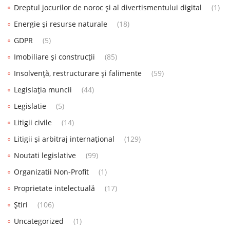
Dreptul jocurilor de noroc și al divertismentului digital
(1)
Energie și resurse naturale
(18)
GDPR
(5)
Imobiliare și construcții
(85)
Insolvență, restructurare și falimente
(59)
Legislația muncii
(44)
Legislatie
(5)
Litigii civile
(14)
Litigii și arbitraj internațional
(129)
Noutati legislative
(99)
Organizatii Non-Profit
(1)
Proprietate intelectuală
(17)
Știri
(106)
Uncategorized
(1)