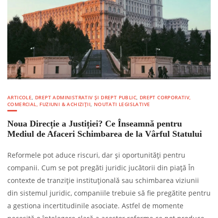
ARTICOLE
,
DREPT ADMINISTRATIV ȘI DREPT PUBLIC
,
DREPT CORPORATIV,
COMERCIAL, FUZIUNI & ACHIZIȚII
,
NOUTATI LEGISLATIVE
Noua Direcție a Justiției? Ce Înseamnă pentru
Mediul de Afaceri Schimbarea de la Vârful Statului
Reformele pot aduce riscuri, dar și oportunități pentru
companii. Cum se pot pregăti juridic jucătorii din piață În
contexte de tranziție instituțională sau schimbarea viziunii
din sistemul juridic, companiile trebuie să fie pregătite pentru
a gestiona incertitudinile asociate. Astfel de momente