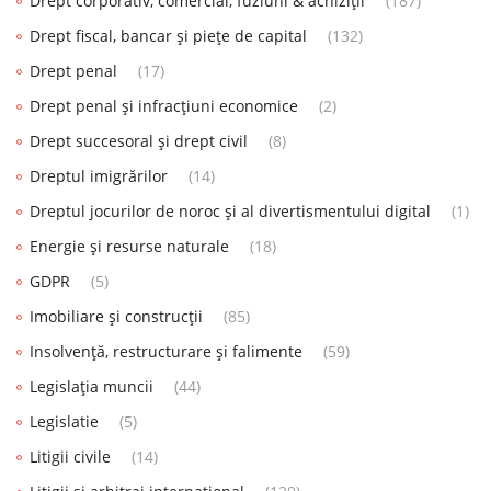
Drept corporativ, comercial, fuziuni & achiziții
(187)
Drept fiscal, bancar și piețe de capital
(132)
Drept penal
(17)
Drept penal și infracțiuni economice
(2)
Drept succesoral și drept civil
(8)
Dreptul imigrărilor
(14)
Dreptul jocurilor de noroc și al divertismentului digital
(1)
Energie și resurse naturale
(18)
GDPR
(5)
Imobiliare și construcții
(85)
Insolvență, restructurare și falimente
(59)
Legislația muncii
(44)
Legislatie
(5)
Litigii civile
(14)