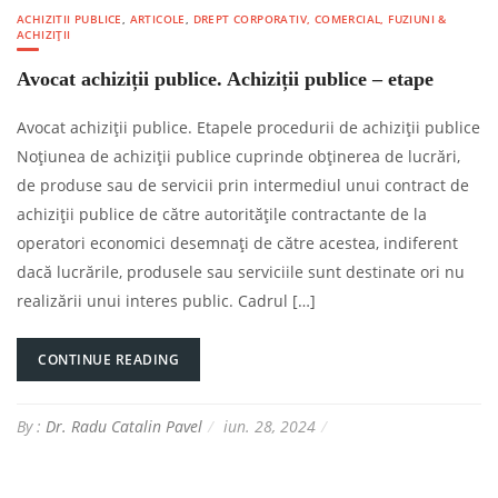
ACHIZITII PUBLICE
,
ARTICOLE
,
DREPT CORPORATIV, COMERCIAL, FUZIUNI &
ACHIZIȚII
Avocat achiziții publice. Achiziții publice – etape
Avocat achiziții publice. Etapele procedurii de achiziții publice
Noțiunea de achiziții publice cuprinde obținerea de lucrări,
de produse sau de servicii prin intermediul unui contract de
achiziţii publice de către autorităţile contractante de la
operatori economici desemnaţi de către acestea, indiferent
dacă lucrările, produsele sau serviciile sunt destinate ori nu
realizării unui interes public. Cadrul […]
CONTINUE READING
By :
Dr. Radu Catalin Pavel
iun. 28, 2024