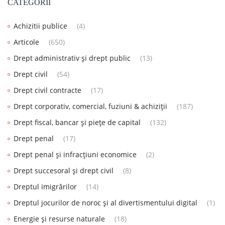
CATEGORII
Achizitii publice
(4)
Articole
(650)
Drept administrativ și drept public
(13)
Drept civil
(54)
Drept civil contracte
(17)
Drept corporativ, comercial, fuziuni & achiziții
(187)
Drept fiscal, bancar și piețe de capital
(132)
Drept penal
(17)
Drept penal și infracțiuni economice
(2)
Drept succesoral și drept civil
(8)
Dreptul imigrărilor
(14)
Dreptul jocurilor de noroc și al divertismentului digital
(1)
Energie și resurse naturale
(18)