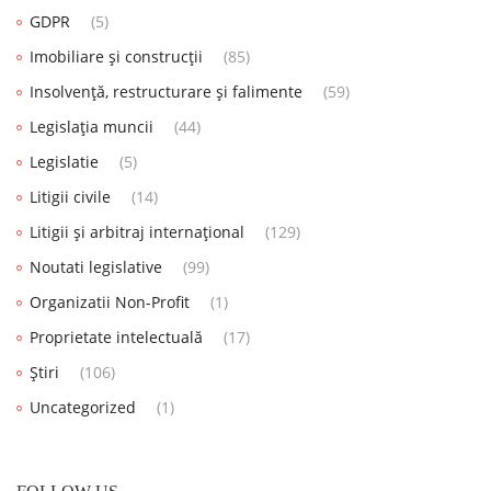
GDPR
(5)
Imobiliare și construcții
(85)
Insolvență, restructurare și falimente
(59)
Legislația muncii
(44)
Legislatie
(5)
Litigii civile
(14)
Litigii și arbitraj internațional
(129)
Noutati legislative
(99)
Organizatii Non-Profit
(1)
Proprietate intelectuală
(17)
Știri
(106)
Uncategorized
(1)