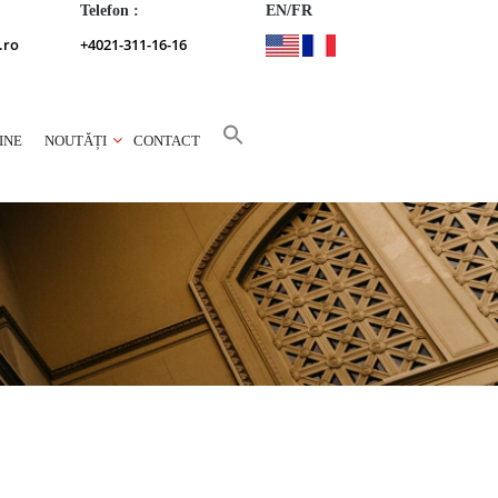
Telefon :
EN/FR
.ro
+4021-311-16-16
INE
NOUTĂȚI
CONTACT