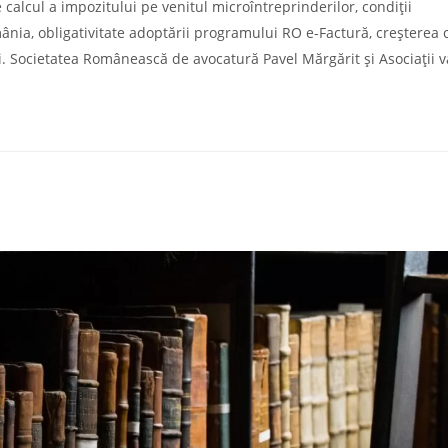
alcul a impozitului pe venitul microîntreprinderilor, condiții
nia, obligativitate adoptării programului RO e-Factură, creșterea 
. Societatea Românească de avocatură Pavel Mărgărit și Asociații v