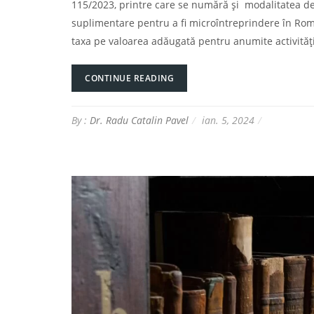
115/2023, printre care se numără și modalitatea de c
suplimentare pentru a fi microîntreprindere în Româ
taxa pe valoarea adăugată pentru anumite activități
CONTINUE READING
By :
Dr. Radu Catalin Pavel
ian. 5, 2024