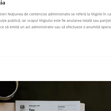
ia
ri Noțiunea de contencios administrativ se referă la litigiile în c
uție publică, iar scopul litigiului este fie anularea totală sau parția
blice să emită un act administrativ sau să efectueze o anumită oper