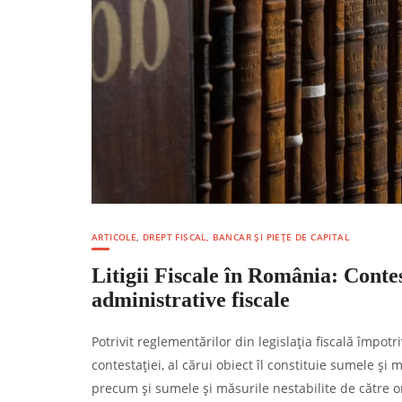
ARTICOLE
,
DREPT FISCAL, BANCAR ȘI PIEȚE DE CAPITAL
Litigii Fiscale în România: Contes
administrative fiscale
Potrivit reglementărilor din legislația fiscală împot
contestaţiei, al cărui obiect îl constituie sumele şi m
precum şi sumele şi măsurile nestabilite de către or