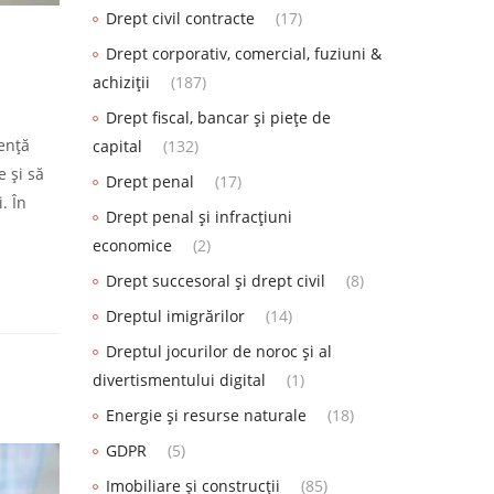
Drept civil contracte
(17)
Drept corporativ, comercial, fuziuni &
achiziții
(187)
Drept fiscal, bancar și piețe de
gență
capital
(132)
e și să
Drept penal
(17)
. În
Drept penal și infracțiuni
economice
(2)
Drept succesoral și drept civil
(8)
Dreptul imigrărilor
(14)
Dreptul jocurilor de noroc și al
divertismentului digital
(1)
Energie și resurse naturale
(18)
GDPR
(5)
Imobiliare și construcții
(85)