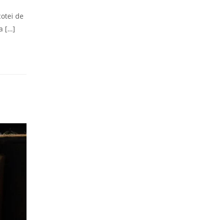
cotei de
a […]