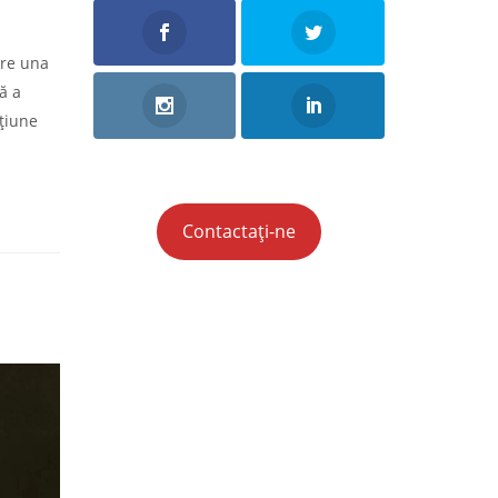
are una
lă a
ațiune
Contactați-ne