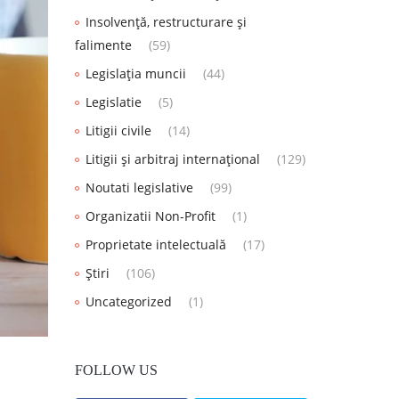
Insolvență, restructurare și
falimente
(59)
Legislația muncii
(44)
Legislatie
(5)
Litigii civile
(14)
Litigii și arbitraj internațional
(129)
Noutati legislative
(99)
Organizatii Non-Profit
(1)
Proprietate intelectuală
(17)
Știri
(106)
Uncategorized
(1)
FOLLOW US