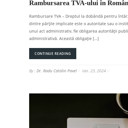
Rambursarea TVA-ului în Român
Rambursare TVA – Dreptul la dobândă pentru întârzie
dintre părțile implicate este o autoritate sau o instit
unui act administrativ, fie obligarea autorității pu
administrativă. Această obligație […]
CONTINUE READING
By :
Dr. Radu Catalin Pavel
ian. 23, 2024