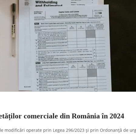
cietăților comerciale din România în 2024
 de modificări operate prin Legea 296/2023 și prin Ordonanță de ur