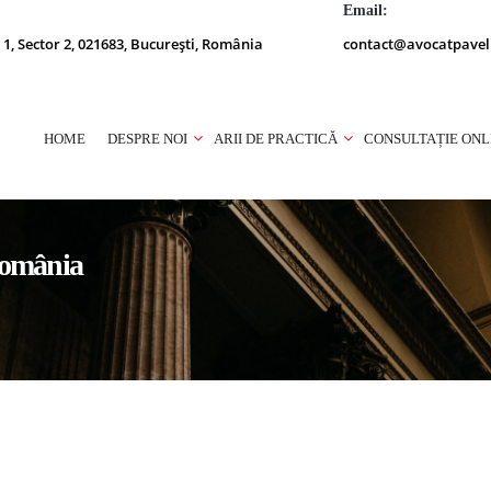
Email:
 1, Sector 2, 021683, București, România
contact@avocatpavel
HOME
DESPRE NOI
ARII DE PRACTICĂ
CONSULTAȚIE ONL
 România