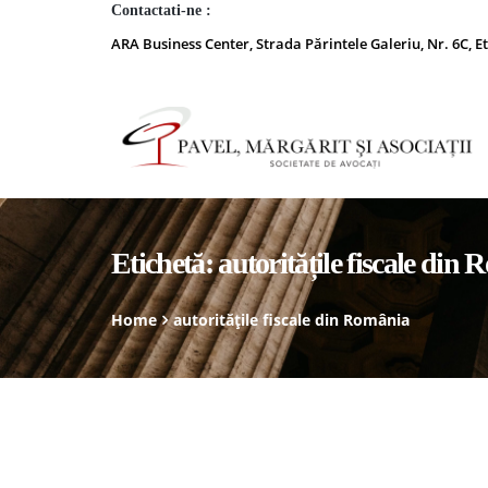
Contactati-ne :
ARA Business Center, Strada Părintele Galeriu, Nr. 6C, Et
Etichetă:
autoritățile fiscale din
Home
autoritățile fiscale din România