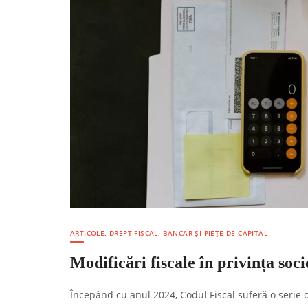
ARTICOLE
,
DREPT FISCAL, BANCAR ȘI PIEȚE DE CAPITAL
Modificări fiscale în privința so
Începând cu anul 2024, Codul Fiscal suferă o serie