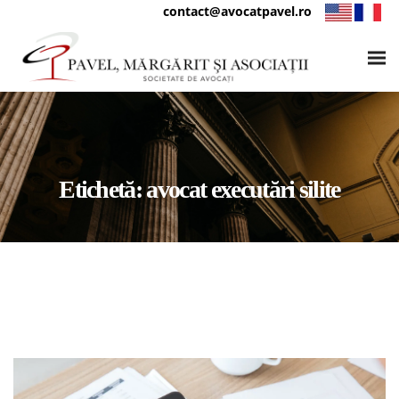
contact@avocatpavel.ro
Etichetă:
avocat executări silite