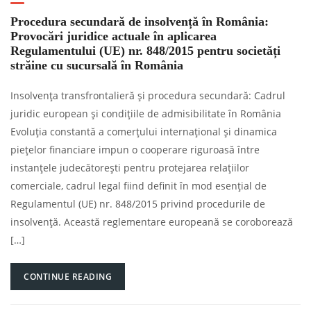
Procedura secundară de insolvență în România:
Provocări juridice actuale în aplicarea
Regulamentului (UE) nr. 848/2015 pentru societăți
străine cu sucursală în România
Insolvența transfrontalieră și procedura secundară: Cadrul
juridic european și condițiile de admisibilitate în România
Evoluția constantă a comerțului internațional și dinamica
piețelor financiare impun o cooperare riguroasă între
instanțele judecătorești pentru protejarea relațiilor
comerciale, cadrul legal fiind definit în mod esențial de
Regulamentul (UE) nr. 848/2015 privind procedurile de
insolvență. Această reglementare europeană se coroborează
[…]
CONTINUE READING