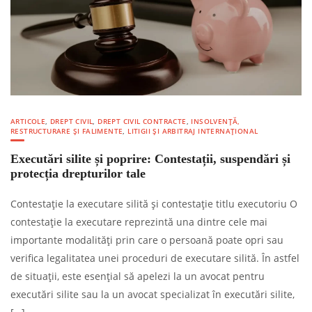
ARTICOLE
,
DREPT CIVIL
,
DREPT CIVIL CONTRACTE
,
INSOLVENȚĂ,
RESTRUCTURARE ȘI FALIMENTE
,
LITIGII ȘI ARBITRAJ INTERNAȚIONAL
Executări silite și poprire: Contestații, suspendări și
protecția drepturilor tale
Contestație la executare silită și contestație titlu executoriu O
contestație la executare reprezintă una dintre cele mai
importante modalități prin care o persoană poate opri sau
verifica legalitatea unei proceduri de executare silită. În astfel
de situații, este esențial să apelezi la un avocat pentru
executări silite sau la un avocat specializat în executări silite,