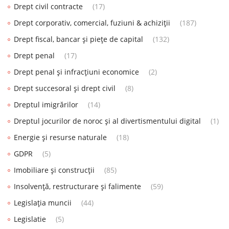
Drept civil contracte
(17)
Drept corporativ, comercial, fuziuni & achiziții
(187)
Drept fiscal, bancar și piețe de capital
(132)
Drept penal
(17)
Drept penal și infracțiuni economice
(2)
Drept succesoral și drept civil
(8)
Dreptul imigrărilor
(14)
Dreptul jocurilor de noroc și al divertismentului digital
(1)
Energie și resurse naturale
(18)
GDPR
(5)
Imobiliare și construcții
(85)
Insolvență, restructurare și falimente
(59)
Legislația muncii
(44)
Legislatie
(5)