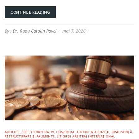
CONTINUE READING
By :
Dr. Radu Catalin Pavel
mai 7, 2026
ARTICOLE
,
DREPT CORPORATIV, COMERCIAL, FUZIUNI & ACHIZIȚII
,
INSOLVENȚĂ,
RESTRUCTURARE ȘI FALIMENTE
,
LITIGII ȘI ARBITRAJ INTERNAȚIONAL