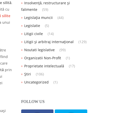
 silită
.
Insolvență, restructurare și
ită cu
falimente
(59)
 silite
Legislația muncii
(44)
a unui
Legislatie
(5)
Litigii civile
(14)
Litigii și arbitraj internațional
(129)
Noutati legislative
(99)
ătre
fiind
Organizatii Non-Profit
(1)
 care
Proprietate intelectuală
(17)
ită
prin
Știri
(106)
ui
Uncategorized
(1)
ei
FOLLOW US
pași