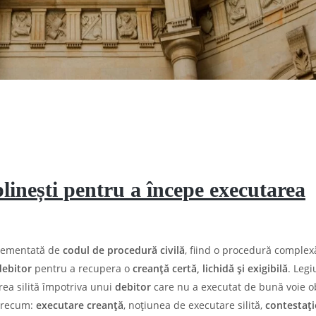
plinești pentru a începe executarea
lementată de
codul de procedură civilă
, fiind o procedură complex
debitor
pentru a recupera o
creanță certă, lichidă și exigibilă
. Legi
rea silită împotriva unui
debitor
care nu a executat de bună voie ob
 precum:
executare creanță
, noțiunea de executare silită,
contestați