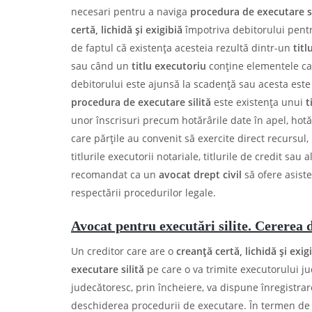
necesari pentru a naviga
procedura de executare si
certă, lichidă și exigibiă
împotriva debitorului pent
de faptul că existența acesteia rezultă dintr-un
titl
sau când un
titlu executoriu
conţine elementele care
debitorului este ajunsă la scadenţă sau acesta este
procedura de executare silită
este existența unui
t
unor înscrisuri precum hotărârile date în apel, hotăr
care părţile au convenit să exercite direct recursul, 
titlurile executorii notariale, titlurile de credit sa
recomandat ca un
avocat drept civil
să ofere asiste
respectării procedurilor legale.
Avocat pentru executări silite. Cererea d
Un creditor care are o
creanță certă, lichidă și exigi
executare silită
pe care o va trimite executorului j
judecătoresc, prin încheiere, va dispune înregistra
deschiderea procedurii de executare. În termen de 