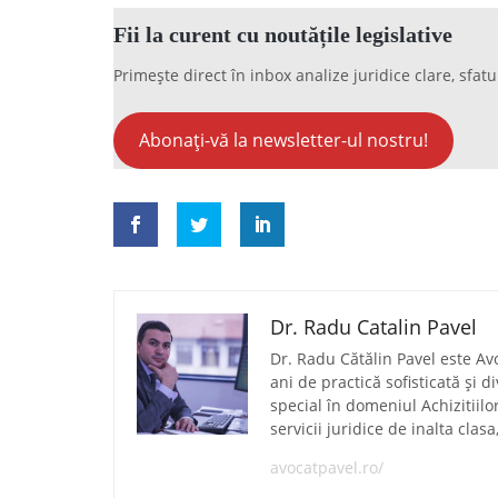
Fii la curent cu noutățile legislative
Primește direct în inbox analize juridice clare, sfatu
Abonați-vă la newsletter-ul nostru!
Dr. Radu Catalin Pavel
Dr. Radu Cătălin Pavel este Av
ani de practică sofisticată și 
special în domeniul Achizitiilo
servicii juridice de inalta clas
avocatpavel.ro/