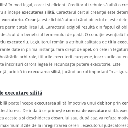
lită
în mod legal, corect și eficient. Creditorul trebuie să aibă o
cr
ru a începe
executarea silită
. Caracterul cert al creanței este dete
u executoriu
.
Creanța
este lichidă atunci când obiectul ei este det
 permit stabilirea lui. Caracterul exigibil rezultă din faptul că obl
 decăzut din beneficiul termenului de plată. O condiție esențială în
itlu executoriu
. Legiuitorul român a atribuit calitatea de
titlu exec
ârile date în primă instanţă, fără drept de apel, ori cele în legătur
hotărârile arbitrale, titlurile executorii europene, înscrisurile auten
u alte înscrisuri cărora legea le recunoaşte putere executorie. Este
nță juridică în
executarea silită
, jucând un rol important în asigur
e executare silită
bilă
poate începe
executarea silită
împotriva unui
debitor
prin
ce
udecătoresc. De îndată ce primeşte
cererea de executare silită
, exe
rea acesteia şi deschiderea dosarului sau, după caz, va refuza moti
maximum 3 zile de la înregistrarea cererii, executorul judecătores