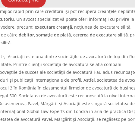
mijloc rapid prin care creditorii își pot recupera creanțele neplătite
cutoriu
. Un avocat specializat vă poate oferi informații cu privire la
n vedere, precum:
executare creanță
, noțiunea de executare silită,
de către
debitor
,
somație de plată, cererea de executare silită
, p
ilită.
și Asociații este una dintre societățile de avocatură de top din R
litate. Printre clienții societății de avocatură se află companii
poveștile de succes ale societății de avocatură i-au adus recunoaș
uri și publicații internaționale de profil. Astfel, societatea de avo
pe locul 3 în România în clasamentul firmelor de avocatură de busine
Legal 500. Societatea de avocatură este recunoscută la nivel internaț
e asemenea, Pavel, Mărgărit și Asociații este singură societatea de
ternațional Global Law Experts din Londra în aria de practică Dis
etatea de avocatură Pavel, Mărgărit și Asociații, se regăsesc pe por