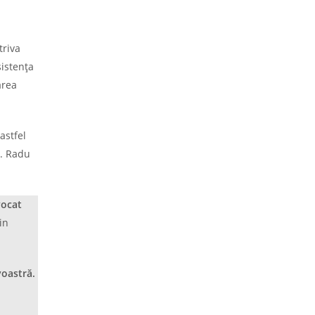
triva
sistența
area
astfel
r. Radu
vocat
in
voastră.