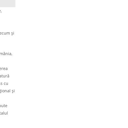
,
recum și
omânia,
terea
catură
ss cu
ional și
pute
talul