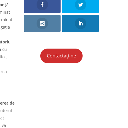
eanță
rminat
erminat
igaţia
utoriu
ă cu
Contactați-ne
tice,
area
rerea de
cutorul
vat
c va