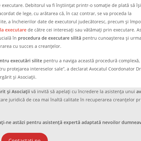
 executare. Debitorul va fi înștiințat printr-o somație de plată să îşi
cordat de lege, cu arătarea că, în caz contrar, se va proceda la
ilite, a încheierilor date de executorul judecătoresc, precum şi împo
 la executare
de către cei interesaţi sau vătămaţi prin executare. A
ucială în
procedura de executare silită
pentru cunoașterea și urm
rarea cu succes a creanțelor.
tru executări silite
pentru a naviga această procedură complexă, 
ru protejarea intereselor sale”, a declarat Avocatul Coordonator D
ărit și Asociații.
t și Asociații
vă invită să apelați cu încredere la asistența unui
a
tare juridică de cea mai înaltă calitate în recuperarea creanțelor pr
tați-ne astăzi pentru asistență expertă adaptată nevoilor dumnea
Contactați-ne