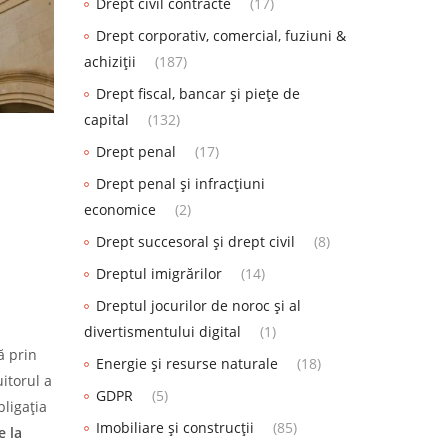
Drept civil contracte
(17)
Drept corporativ, comercial, fuziuni &
achiziții
(187)
Drept fiscal, bancar și piețe de
capital
(132)
Drept penal
(17)
Drept penal și infracțiuni
economice
(2)
Drept succesoral și drept civil
(8)
Dreptul imigrărilor
(14)
Dreptul jocurilor de noroc și al
divertismentului digital
(1)
ă prin
Energie și resurse naturale
(18)
uitorul a
GDPR
(5)
ligația
Imobiliare și construcții
(85)
e la