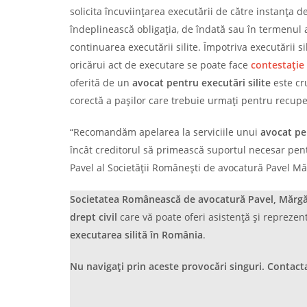
solicita încuviinţarea executării de către instanţa de
îndeplinească obligaţia, de îndată sau în termenul a
continuarea executării silite. Împotriva executării s
oricărui act de executare se poate face
contestaţie
oferită de un
avocat pentru executări silite
este cr
corectă a pașilor care trebuie urmați pentru recupe
“Recomandăm apelarea la serviciile unui
avocat pen
încât creditorul să primească suportul necesar pent
Pavel al Societății Românești de avocatură Pavel Mărg
Societatea Românească de avocatură Pavel, Mărgări
drept civil
care vă poate oferi asistență și reprezen
executarea silită în România
.
Nu navigați prin aceste provocări singuri. Contac