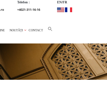
Telefon :
EN/FR
.ro
+4021-311-16-16
INE
NOUTĂȚI
CONTACT