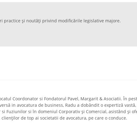
ri practice și noutăți privind modificările legislative majore.
ocatul Coordonator si Fondatorul Pavel, Margarit & Asociatii. În pes
diversă in avocatura de business, Radu a dobândit o expertiză vastă,
r si Fuziunilor si în domeniul Corporativ și Comercial, asistând și of
a, clienților de top ai societatii de avocatura, pe care o conduce.