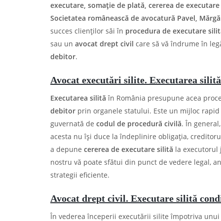
executare, somație de plată, cererea de executare 
Societatea românească de avocatură Pavel, Mărgări
succes clienților săi în
procedura de executare silit
sau un
avocat drept civil
care să vă îndrume în leg
debitor
.
Avocat executări silite. Executarea silit
Executarea silită
în România presupune acea proce
debitor
prin organele statului. Este un mijloc rapid 
guvernată de
codul de procedură civilă
. În general
acesta nu își duce la îndeplinire obligația, credit
a depune
cererea de executare silită
la executorul
nostru vă poate sfătui din punct de vedere legal, ana
strategii eficiente.
Avocat drept civil. Executare silită condi
În vederea începerii executării silite împotriva unu