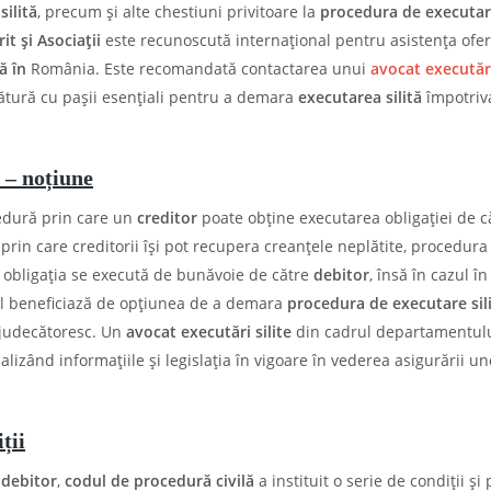
silită
, precum și alte chestiuni privitoare la
procedura de executare
t și Asociații
este recunoscută internațional pentru asistența ofer
ă în
România. Este recomandată contactarea unui
avocat executări
ătură cu pașii esențiali pentru a demara
executarea silită
împotriv
ă – noțiune
dură prin care un
creditor
poate obține executarea obligației de c
prin care creditorii își pot recupera creanțele neplătite, procedura 
, obligația se execută de bunăvoie de către
debitor
, însă în cazul în
orul beneficiază de opțiunea de a demara
procedura de executare sil
 judecătoresc. Un
avocat executări silite
din cadrul departamentul
lizând informațiile și legislația în vigoare în vederea asigurării un
ții
i
debitor
,
codul de procedură civilă
a instituit o serie de condiții și 