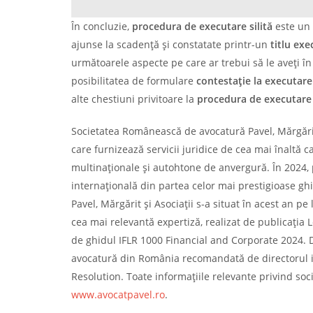
În concluzie,
procedura de executare silită
este un 
ajunse la scadență și constatate printr-un
titlu exe
următoarele aspecte pe care ar trebui să le aveți î
posibilitatea de formulare
contestație la executare
alte chestiuni privitoare la
procedura de executare s
Societatea Românească de avocatură Pavel, Mărgărit 
care furnizează servicii juridice de cea mai înaltă ca
multinaționale și autohtone de anvergură. În 2024, 
internațională din partea celor mai prestigioase ghid
Pavel, Mărgărit și Asociații s-a situat în acest an 
cea mai relevantă expertiză, realizat de publicația 
de ghidul IFLR 1000 Financial and Corporate 2024. D
avocatură din România recomandată de directorul in
Resolution. Toate informațiile relevante privind soci
www.avocatpavel.ro
.