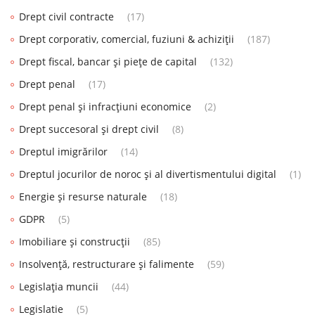
Drept civil contracte
(17)
Drept corporativ, comercial, fuziuni & achiziții
(187)
Drept fiscal, bancar și piețe de capital
(132)
Drept penal
(17)
Drept penal și infracțiuni economice
(2)
Drept succesoral și drept civil
(8)
Dreptul imigrărilor
(14)
Dreptul jocurilor de noroc și al divertismentului digital
(1)
Energie și resurse naturale
(18)
GDPR
(5)
Imobiliare și construcții
(85)
Insolvență, restructurare și falimente
(59)
Legislația muncii
(44)
Legislatie
(5)