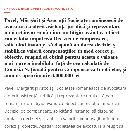
ARTICOLE
,
IMOBILIARE ȘI CONSTRUCȚII
,
ȘTIRI
Pavel, Mărgărit și Asociații Societate românească de
avocatură a oferit asistență juridică și reprezentare
unui cetățean român într-un litigiu având că obiect
contestația împotriva Deciziei de compensare,
solicitând instanţei să dispună anularea deciziei şi
stabilirea valorii compensaţiilor în mod corect şi
obiectiv, reușind să obțină pentru acesta o valoare
mai mare a imobilului față de cea calculată de
Comisia Națională pentru Compensarea Imobilelor, și
anume, aproximativ 3.000.000 lei
Pavel, Mărgărit și Asociații Societate românească de avocatură
a oferit asistență juridică și reprezentare unui cetățean
român într-un litigiu având că obiect contestația împotriva
Deciziei de compensare, solicitând instanţei să dispună
anularea deciziei şi stabilirea valorii compensaţiilor în mod
corect şi obiectiv. Așadar, societatea de avocatură a reușit să