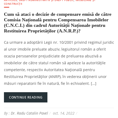
ARTICOLE
,
DREPT ADMINISTRATIV ȘI DREPT PUBLIC
,
IMOBILIARE ȘI
CONSTRUCȚII
Cum să ataci o decizie de compensare emisă de către
Comisia Națională pentru Compensarea Imobilelor
(C.N.C.I.) din cadrul Autorității Naționale pentru
Restituirea Proprietăților (A.N.R.P.)?
Ca urmare a adoptării Legii nr. 10/2001 privind regimul juridic
al unor imobile preluate abuziv, legiuitorul român a oferit
ocazia persoanelor prejudiciate de preluarea abuzivă a
imobilelor de către statul român să apeleze la autoritățile
competente, respectiv Autoritatea Națională pentru
Restituirea Proprietăților (ANRP), în vederea obținerii unor
măsuri reparatorii fie în natură, fie în echivalent. […]
CONTINUE READING
By :
Dr. Radu Catalin Pavel
oct. 14, 2022