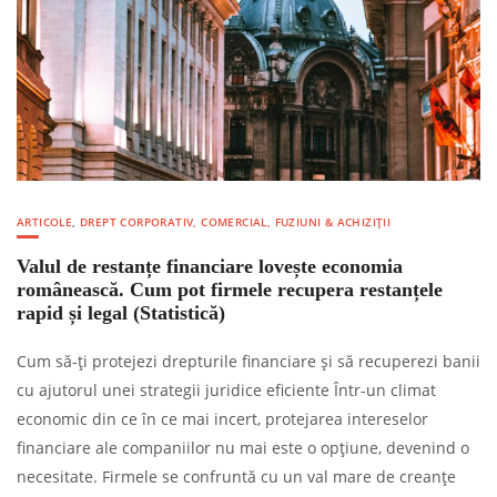
ARTICOLE
,
DREPT CORPORATIV, COMERCIAL, FUZIUNI & ACHIZIȚII
Valul de restanțe financiare lovește economia
românească. Cum pot firmele recupera restanțele
rapid și legal (Statistică)
Cum să-ți protejezi drepturile financiare și să recuperezi banii
cu ajutorul unei strategii juridice eficiente Într-un climat
economic din ce în ce mai incert, protejarea intereselor
financiare ale companiilor nu mai este o opțiune, devenind o
necesitate. Firmele se confruntă cu un val mare de creanțe