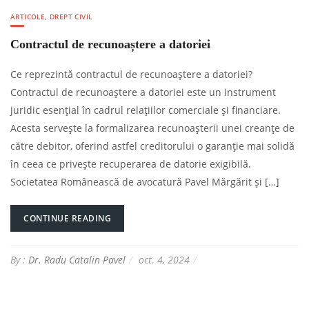
ARTICOLE
,
DREPT CIVIL
Contractul de recunoaștere a datoriei
Ce reprezintă contractul de recunoaștere a datoriei?
Contractul de recunoaștere a datoriei este un instrument
juridic esențial în cadrul relațiilor comerciale și financiare.
Acesta servește la formalizarea recunoașterii unei creanțe de
către debitor, oferind astfel creditorului o garanție mai solidă
în ceea ce privește recuperarea de datorie exigibilă.
Societatea Românească de avocatură Pavel Mărgărit și […]
CONTINUE READING
By :
Dr. Radu Catalin Pavel
oct. 4, 2024