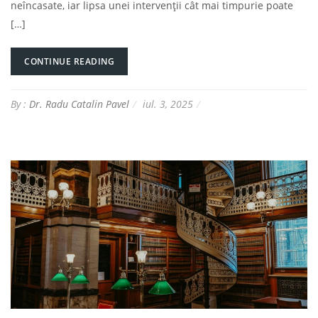
neîncasate, iar lipsa unei intervenții cât mai timpurie poate
[…]
CONTINUE READING
By :
Dr. Radu Catalin Pavel
iul. 3, 2025