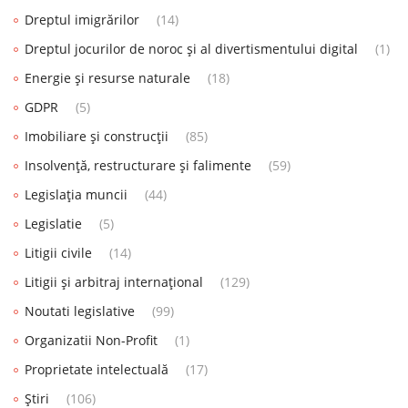
Dreptul imigrărilor
(14)
Dreptul jocurilor de noroc și al divertismentului digital
(1)
Energie și resurse naturale
(18)
GDPR
(5)
Imobiliare și construcții
(85)
Insolvență, restructurare și falimente
(59)
Legislația muncii
(44)
Legislatie
(5)
Litigii civile
(14)
Litigii și arbitraj internațional
(129)
Noutati legislative
(99)
Organizatii Non-Profit
(1)
Proprietate intelectuală
(17)
Știri
(106)