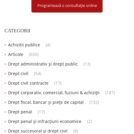
Programează o consultație online
CATEGORII
Achizitii publice
(4)
Articole
(650)
Drept administrativ și drept public
(13)
Drept civil
(54)
Drept civil contracte
(17)
Drept corporativ, comercial, fuziuni & achiziții
(187)
Drept fiscal, bancar și piețe de capital
(132)
Drept penal
(17)
Drept penal și infracțiuni economice
(2)
Drept succesoral și drept civil
(8)