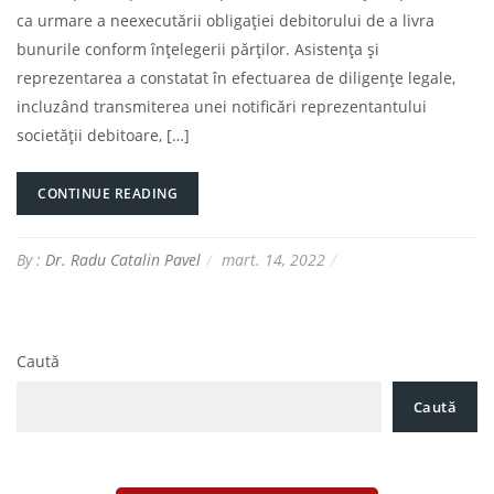
ca urmare a neexecutării obligației debitorului de a livra
bunurile conform înțelegerii părților. Asistența și
reprezentarea a constatat în efectuarea de diligențe legale,
incluzând transmiterea unei notificări reprezentantului
societății debitoare, […]
CONTINUE READING
By :
Dr. Radu Catalin Pavel
mart. 14, 2022
Caută
Caută