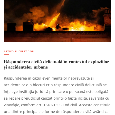
ARTICOLE
,
DREPT CIVIL
Răspunderea civilă delictuală în contextul exploziilor
și accidentelor urbane
Răspunderea în cazul evenimentelor neprevăzute și
accidentelor din blocuri Prin răspundere civilă delictuală se
înțelege instituția juridică prin care o persoană este obligată
să repare prejudiciul cauzat printr-o faptă ilicită, săvârșită cu
vinovăție, conform art. 1349–1395 Cod civil. Aceasta constituie
una dintre principalele forme de răspundere civilă, având ca