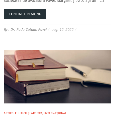
Societatea de avocatură Pavel, Mărgărit și Asociații din […]
CONTINUE READING
By :
Dr. Radu Catalin Pavel
aug. 12, 2022
ARTICOLE
,
LITIGII ȘI ARBITRAJ INTERNAȚIONAL