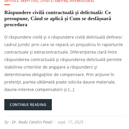
ARTICOLE
,
DREPT CIVIL
,
LITIGII ȘI ARBITRAJ INTERNAȚIONAL
Răspundere civilă contractuală și delictuală: Ce
presupune, Când se aplică și Cum se desfășoară
procedura
O răspundere civilă și o răspundere civilă delictuală definesc
cadrul juridic prin care se repară un prejudiciu în raporturile
contractuale și extracontractuale. Diferențierea clară între
răspunderea contractuală și răspunderea delictuală permite
stabilirea criteriilor de angajare a răspunderii și
determinarea obligațiilor de compensare. Prin acțiune în
pretenții, partea vătămată poate solicita daune materiale,
daune-interese compensatorii și […]
CONTINUE READING
By :
Dr. Radu Catalin Pavel
sept. 17, 2025