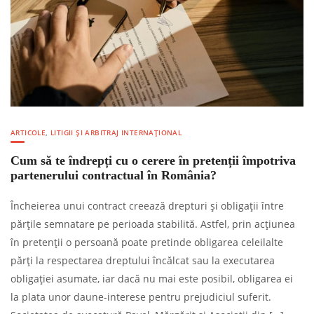
ARTICOLE
,
LITIGII ȘI ARBITRAJ INTERNAȚIONAL
Cum să te îndrepți cu o cerere în pretenții împotriva
partenerului contractual în România?
Încheierea unui contract creează drepturi și obligații între
părțile semnatare pe perioada stabilită. Astfel, prin acțiunea
în pretenții o persoană poate pretinde obligarea celeilalte
părți la respectarea dreptului încălcat sau la executarea
obligației asumate, iar dacă nu mai este posibil, obligarea ei
la plata unor daune-interese pentru prejudiciul suferit.