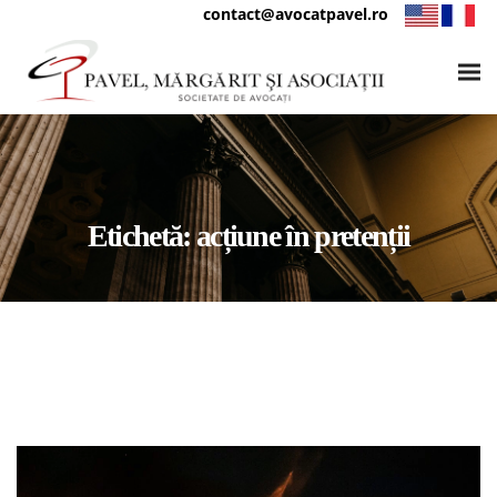
contact@avocatpavel.ro
Etichetă:
acțiune în pretenții