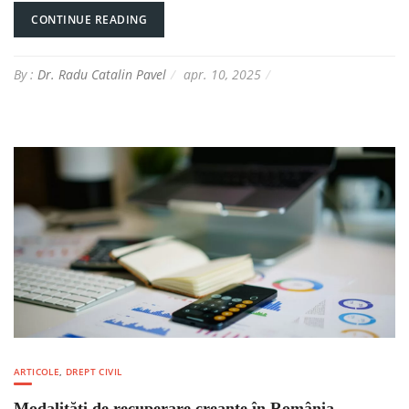
CONTINUE READING
By :
Dr. Radu Catalin Pavel
apr. 10, 2025
ARTICOLE
,
DREPT CIVIL
Modalități de recuperare creanțe în România