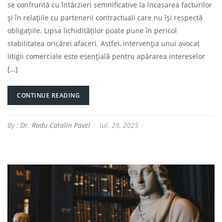
se confruntă cu întârzieri semnificative la încasarea facturilor
și în relațiile cu partenerii contractuali care nu își respectă
obligațiile. Lipsa lichidităților poate pune în pericol
stabilitatea oricărei afaceri. Astfel, intervenția unui avocat
litigii comerciale este esențială pentru apărarea intereselor
[…]
CONTINUE READING
By :
Dr. Radu Catalin Pavel
iul. 29, 2025