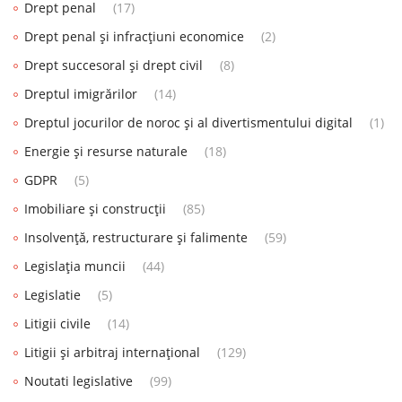
Drept penal
(17)
Drept penal și infracțiuni economice
(2)
Drept succesoral și drept civil
(8)
Dreptul imigrărilor
(14)
Dreptul jocurilor de noroc și al divertismentului digital
(1)
Energie și resurse naturale
(18)
GDPR
(5)
Imobiliare și construcții
(85)
Insolvență, restructurare și falimente
(59)
Legislația muncii
(44)
Legislatie
(5)
Litigii civile
(14)
Litigii și arbitraj internațional
(129)
Noutati legislative
(99)