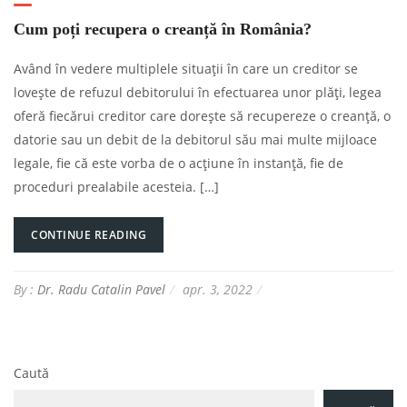
Cum poți recupera o creanță în România?
Având în vedere multiplele situații în care un creditor se
lovește de refuzul debitorului în efectuarea unor plăți, legea
oferă fiecărui creditor care dorește să recupereze o creanță, o
datorie sau un debit de la debitorul său mai multe mijloace
legale, fie că este vorba de o acțiune în instanță, fie de
proceduri prealabile acesteia. […]
CONTINUE READING
By :
Dr. Radu Catalin Pavel
apr. 3, 2022
Caută