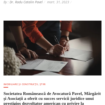
By :
Dr. Radu Catalin Pavel
mart. 31, 2023
IMOBILIARE ȘI CONSTRUCȚII
,
ȘTIRI
Societatea Românească de Avocatură Pavel, Mărgărit
și Asociații a oferit cu succes servicii juridice unui
prestigios dezvoltator american cu privire la