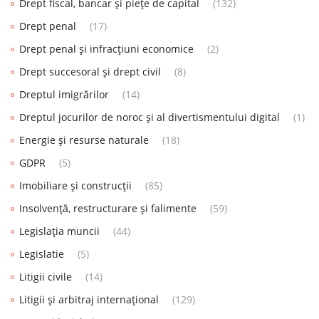
Drept fiscal, bancar și piețe de capital
(132)
Drept penal
(17)
Drept penal și infracțiuni economice
(2)
Drept succesoral și drept civil
(8)
Dreptul imigrărilor
(14)
Dreptul jocurilor de noroc și al divertismentului digital
(1)
Energie și resurse naturale
(18)
GDPR
(5)
Imobiliare și construcții
(85)
Insolvență, restructurare și falimente
(59)
Legislația muncii
(44)
Legislatie
(5)
Litigii civile
(14)
Litigii și arbitraj internațional
(129)