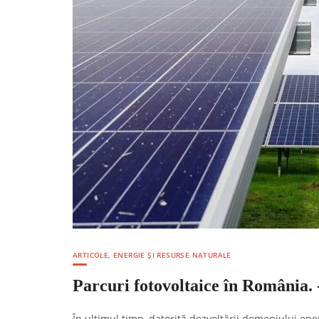
ARTICOLE
,
ENERGIE ȘI RESURSE NATURALE
Parcuri fotovoltaice în România. -
În ultimul timp, datorită dezvoltării domeniului ener