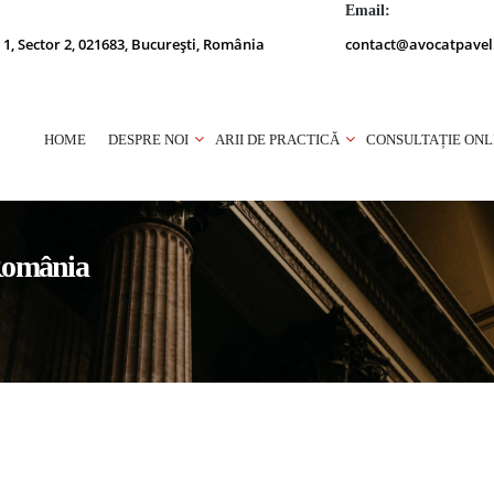
Email:
 1, Sector 2, 021683, București, România
contact@avocatpavel
HOME
DESPRE NOI
ARII DE PRACTICĂ
CONSULTAȚIE ONL
 România