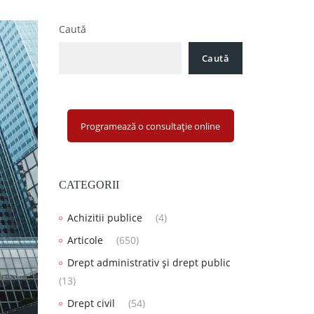
Caută
Caută
Programează o consultație online
CATEGORII
Achizitii publice
(4)
Articole
(650)
Drept administrativ și drept public
(13)
Drept civil
(54)