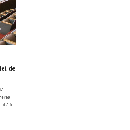
iei de
ării
inerea
abilă în