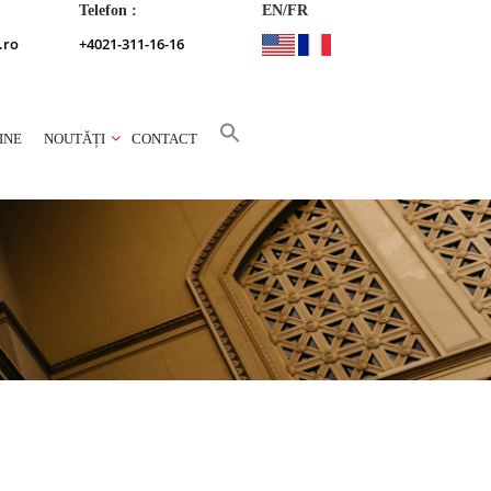
Telefon :
EN/FR
.ro
+4021-311-16-16
INE
NOUTĂȚI
CONTACT