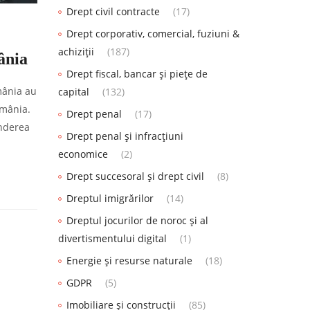
Drept civil contracte
(17)
Drept corporativ, comercial, fuziuni &
achiziții
(187)
ânia
Drept fiscal, bancar și piețe de
mânia au
capital
(132)
omânia.
Drept penal
(17)
inderea
Drept penal și infracțiuni
economice
(2)
Drept succesoral și drept civil
(8)
Dreptul imigrărilor
(14)
Dreptul jocurilor de noroc și al
divertismentului digital
(1)
Energie și resurse naturale
(18)
GDPR
(5)
Imobiliare și construcții
(85)