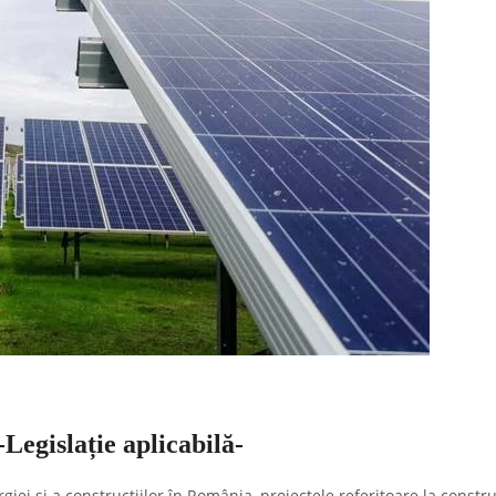
Legislație aplicabilă-
giei și a construcțiilor în România, proiectele referitoare la constr