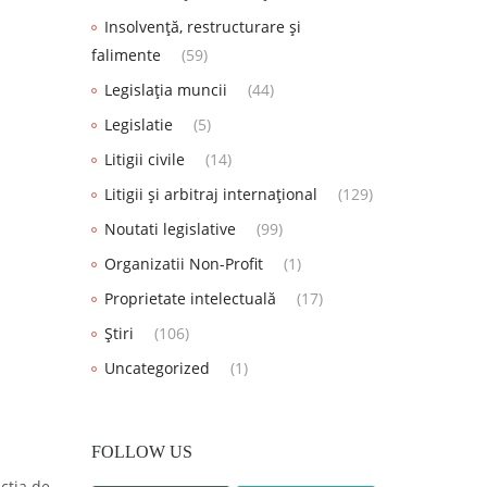
Insolvență, restructurare și
falimente
(59)
Legislația muncii
(44)
Legislatie
(5)
Litigii civile
(14)
Litigii și arbitraj internațional
(129)
Noutati legislative
(99)
Organizatii Non-Profit
(1)
Proprietate intelectuală
(17)
Știri
(106)
Uncategorized
(1)
FOLLOW US
ucția de