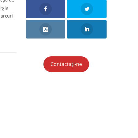
rgia
parcuri
Contactați-ne