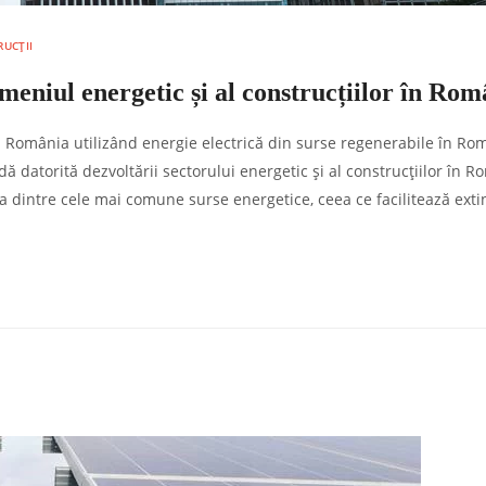
RUCȚII
meniul energetic și al construcțiilor în Rom
 în România utilizând energie electrică din surse regenerabile în Ro
dă datorită dezvoltării sectorului energetic și al construcțiilor în R
a dintre cele mai comune surse energetice, ceea ce facilitează ext