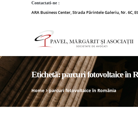
Contactati-ne :
ARA Business Center, Strada Părintele Galeriu, Nr. 6C, Et
Etichetă:
parcuri fotovoltaice în
Home
parcuri fotovoltaice în România