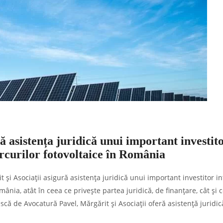
ă asistența juridică unui important investit
arcurilor fotovoltaice în România
și Asociații asigură asistența juridică unui important investitor in
mânia, atât în ceea ce privește partea juridică, de finanțare, cât și 
scă de Avocatură Pavel, Mărgărit și Asociații oferă asistență juridic