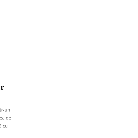
or
tr-un
cea de
ă cu