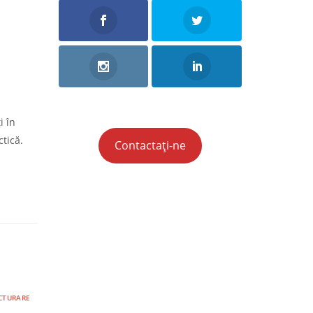
i în
ctică.
Contactați-ne
CTURARE