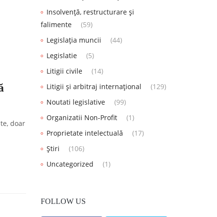
Insolvență, restructurare și
falimente
(59)
Legislația muncii
(44)
Legislatie
(5)
Litigii civile
(14)
ă
Litigii și arbitraj internațional
(129)
Noutati legislative
(99)
Organizatii Non-Profit
(1)
te, doar
Proprietate intelectuală
(17)
Știri
(106)
Uncategorized
(1)
FOLLOW US