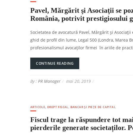
Pavel, Mărgărit şi Asociaţii se po
România, potrivit prestigiosului 
Societatea de avocatură Pavel, Mărgărit şi Asociaţii e
ghid de profil din lume, Legal 500 (Londra, Marea Br
profesionalismul avocaţilor firmei în ariile de prac
CONTINUE READING
By :
PR Manager
mai 20, 2019
ARTICOLE
,
DREPT FISCAL, BANCAR ȘI PIEȚE DE CAPITAL
Fiscul trage la răspundere tot ma
pierderile generate societaților. 