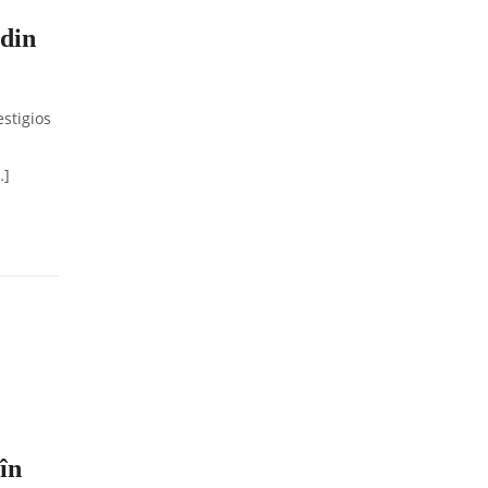
 din
estigios
…]
 în