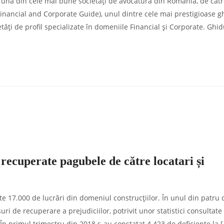
pt una din cele mai bune societăți de avocatură din România, de căt
inancial and Corporate Guide), unul dintre cele mai prestigioase g
ăți de profil specializate în domeniile Financial și Corporate. Ghid
i recuperate pagubele de către locatari și
ste 17.000 de lucrări din domeniul construcțiilor. În unul din patru 
uri de recuperare a prejudiciilor, potrivit unor statistici consultate
 În primul trimestru din 2018 s-au constatat 4.423 de deficiențe la 