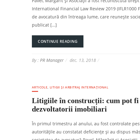
Pavel, Mărgărit și Asociații a fost recunoscută dre
International Financial Law Review 2019 (IFLR1000 F
de avocatură din întreaga lume, care reunește societ
publicat […]
CONTINUE READING
By :
PR Manager
dec. 13, 2018
ARTICOLE
,
LITIGII ȘI ARBITRAJ INTERNAȚIONAL
Litigiile în construcții: cum pot f
dezvoltatorii imobiliari
În primul trimestru al anului, au fost controlate pe
autoritățile au constatat deficiențe și au dispus măs
societatea de avocatură Pavel, Mărgărit și Asociații.