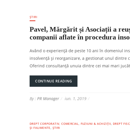
ȘTIRI
Pavel, Mărgărit și Asociații a reu
companii aflate în procedura inso
Având o experiență de peste 10 ani în domeniul insolv
insolvență și reorganizare, a gestionat unul dintre 
Oferind consultanță unuia dintre cei mai mari jucă
CONTINUE READING
By :
PR Manager
iun. 1, 2019
DREPT CORPORATIV, COMERCIAL, FUZIUNI & ACHIZIȚII
,
DREPT FISC
ȘI FALIMENTE
,
ȘTIRI