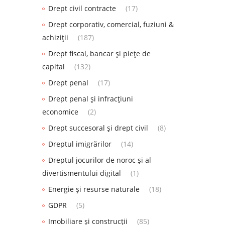
Drept civil contracte
(17)
Drept corporativ, comercial, fuziuni &
achiziții
(187)
Drept fiscal, bancar și piețe de
capital
(132)
Drept penal
(17)
Drept penal și infracțiuni
economice
(2)
Drept succesoral și drept civil
(8)
Dreptul imigrărilor
(14)
Dreptul jocurilor de noroc și al
divertismentului digital
(1)
Energie și resurse naturale
(18)
GDPR
(5)
Imobiliare și construcții
(85)