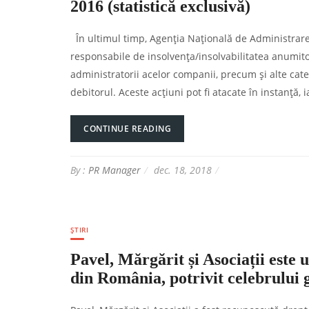
2016 (statistică exclusivă)
În ultimul timp, Agenția Națională de Administrare 
responsabile de insolvența/insolvabilitatea anumit
administratorii acelor companii, precum și alte cate
debitorul. Aceste acțiuni pot fi atacate în instanță, i
CONTINUE READING
By :
PR Manager
dec. 18, 2018
ȘTIRI
Pavel, Mărgărit și Asociații este 
din România, potrivit celebrului 