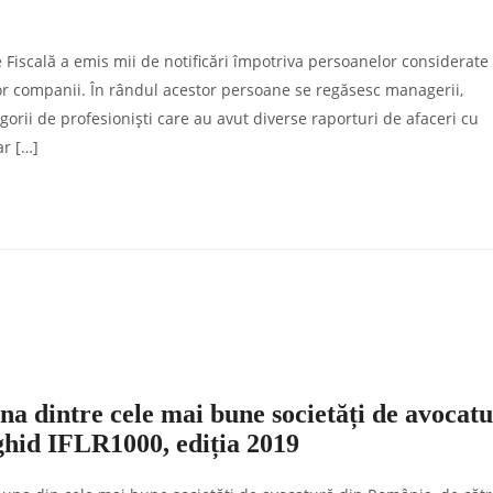
Fiscală a emis mii de notificări împotriva persoanelor considerate
or companii. În rândul acestor persoane se regăsesc managerii,
gorii de profesioniști care au avut diverse raporturi de afaceri cu
ar […]
una dintre cele mai bune societăți de avocat
ghid IFLR1000, ediția 2019