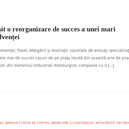
șit o reorganizare de succes a unei mari
lvenței
enței, Pavel, Mărgărit și Asociații, societate de avocați specializaț
cele mai de succes cazuri de pe piața locală din această arie de pra
tori din domeniul industriei metalurgice, companie cu o […]
AL, BANCAR ȘI PIEȚE DE CAPITAL
,
IMOBILIARE ȘI CONSTRUCȚII
,
INSOLVENȚĂ, RESTRU