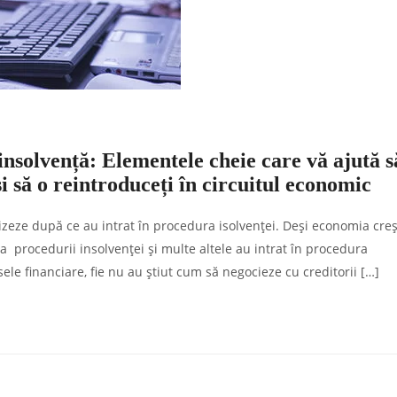
insolvență: Elementele cheie care vă ajută s
i să o reintroduceți în circuitul economic
zeze după ce au intrat în procedura isolvenței. Deși economia creș
a procedurii insolvenței și multe altele au intrat în procedura
ele financiare, fie nu au știut cum să negocieze cu creditorii […]