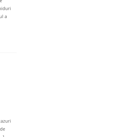
re
hiduri
ul a
cazuri
 de
[…]