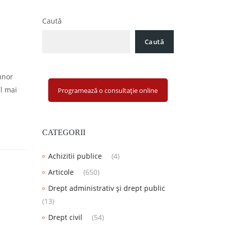
Caută
Caută
unor
îl mai
Programează o consultație online
CATEGORII
Achizitii publice
(4)
Articole
(650)
Drept administrativ și drept public
(13)
Drept civil
(54)