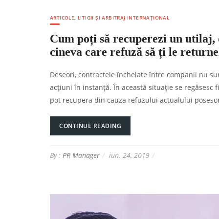
ARTICOLE
,
LITIGII ȘI ARBITRAJ INTERNAȚIONAL
Cum poți să recuperezi un utilaj,
cineva care refuză să ți le return
Deseori, contractele încheiate între companii nu su
acțiuni în instanță. În această situație se regăsesc 
pot recupera din cauza refuzului actualului posesor.
CONTINUE READING
By :
PR Manager
iun. 24, 2019