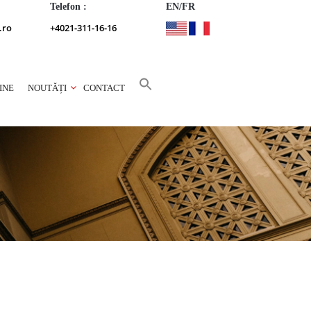
Telefon :
EN/FR
.ro
+4021-311-16-16
INE
NOUTĂȚI
CONTACT